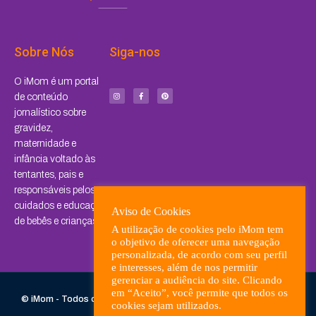
Sobre Nós
Siga-nos
I
F
P
O iMom é um portal
n
a
i
s
c
n
de conteúdo
t
e
t
a
b
e
jornalístico sobre
g
o
r
r
o
e
a
k
s
gravidez,
m
-
t
f
maternidade e
infância voltado às
tentantes, pais e
responsáveis pelos
cuidados e educação
Aviso de Cookies
de bebês e crianças.
A utilização de cookies pelo iMom tem
o objetivo de oferecer uma navegação
personalizada, de acordo com seu perfil
e interesses, além de nos permitir
gerenciar a audiência do site. Clicando
em “Aceito”, você permite que todos os
© iMom - Todos os direitos reservados. Desenvolvido com
por
cookies sejam utilizados.
Tananuvem