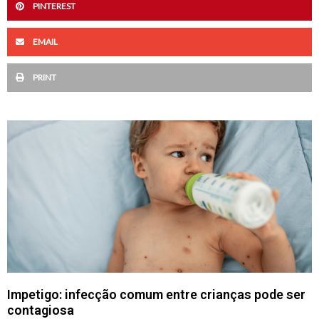
PINTEREST
EMAIL
PRINT
Página
Página
Página
Página
Página
Impetigo: infecção comum entre crianças pode ser
contagiosa