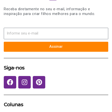
Receba diretamente no seu e-mail, informação e
inspiração para criar filhos melhores para o mundo.
Assinar
Siga-nos
F
I
P
a
n
i
c
s
n
e
t
t
b
a
e
Colunas
o
g
r