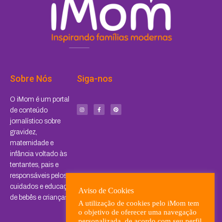
Sobre Nós
Siga-nos
I
F
P
O iMom é um portal
n
a
i
s
c
n
de conteúdo
t
e
t
a
b
e
jornalístico sobre
g
o
r
r
o
e
a
k
s
gravidez,
m
-
t
f
maternidade e
infância voltado às
tentantes, pais e
responsáveis pelos
cuidados e educação
Aviso de Cookies
de bebês e crianças.
A utilização de cookies pelo iMom tem
o objetivo de oferecer uma navegação
personalizada, de acordo com seu perfil