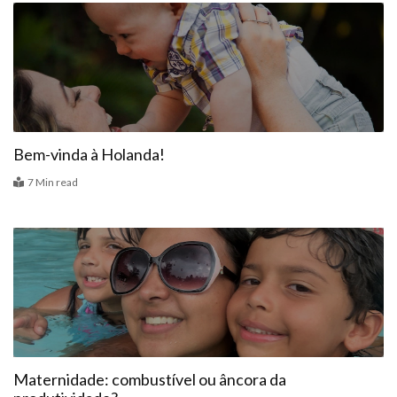
o
r
e
k
Colunas
a
s
m
t
Bem-vinda à Holanda!
7 Min read
Colunas
Maternidade: combustível ou âncora da