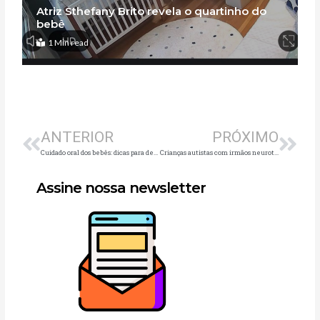
Atriz Sthefany Brito revela o quartinho do
bebê
1 Min read
Anterior
Pró
ANTERIOR
PRÓXIMO
Cuidado oral dos bebês: dicas para deixar o processo mais fácil e seguro
Crianças autistas com irmãos neurotípicos: psicóloga aponta alguns dos principais impactos
Assine nossa newsletter