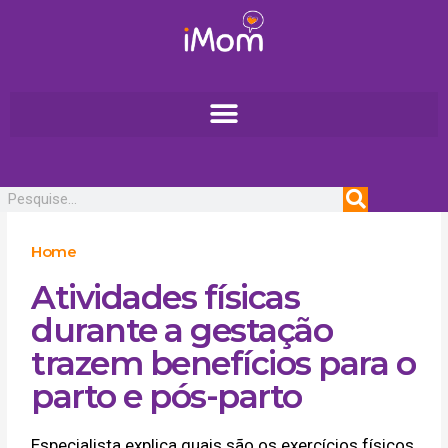
Ir
para
o
conteúdo
Pesquisar
Home
Atividades físicas
durante a gestação
trazem benefícios para o
parto e pós-parto
Especialista explica quais são os exercícios físicos