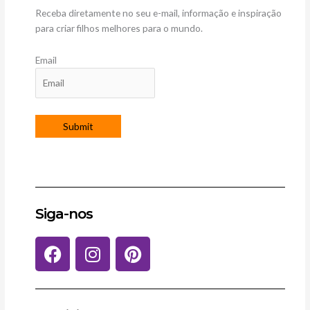
Receba diretamente no seu e-mail, informação e inspiração
para criar filhos melhores para o mundo.
Email
Siga-nos
F
I
P
a
n
i
c
s
n
e
t
t