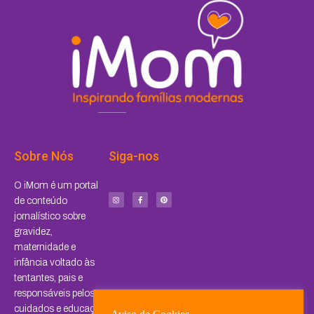
Sobre Nós
Siga-nos
I
F
P
O iMom é um portal
n
a
i
s
c
n
de conteúdo
t
e
t
a
b
e
jornalístico sobre
g
o
r
r
o
e
a
k
s
gravidez,
m
-
t
f
maternidade e
infância voltado às
tentantes, pais e
responsáveis pelos
cuidados e educação