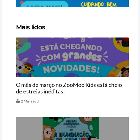
Clique
Clique
Clique
Mais lidos
aqui
aqui
aqui
Últimas
O mês de março no ZooMoo Kids está cheio
de estreias inéditas!
2 Min read
Últimas