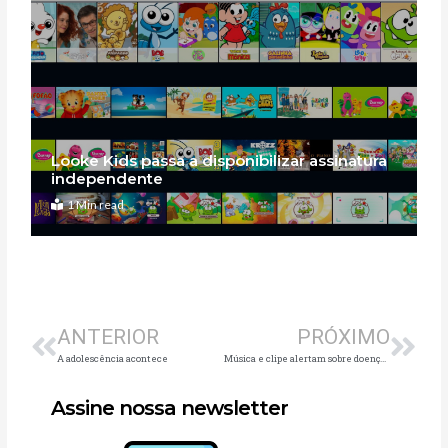
Looke Kids passa a disponibilizar assinatura
independente
1 Min read
Anterior
Pró
ANTERIOR
PRÓXIMO
A adolescência acontece
Música e clipe alertam sobre doença rara em meninos
Assine nossa newsletter