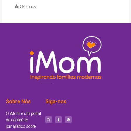
3 Min read
Sobre Nós
Siga-nos
I
F
P
O iMom é um portal
n
a
i
s
c
n
de conteúdo
t
e
t
a
b
e
jornalístico sobre
g
o
r
r
o
e