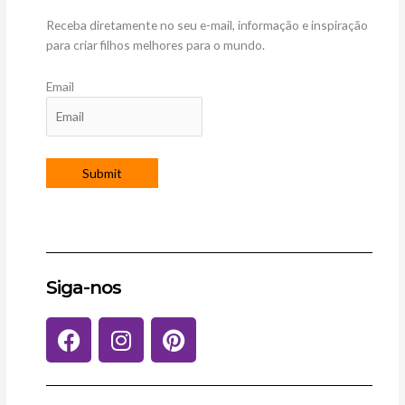
Receba diretamente no seu e-mail, informação e inspiração
para criar filhos melhores para o mundo.
Email
Siga-nos
F
I
P
a
n
i
c
s
n
e
t
t