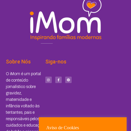
Sobre Nós
Siga-nos
I
F
P
O iMom é um portal
n
a
i
s
c
n
de conteúdo
t
e
t
a
b
e
jornalístico sobre
g
o
r
r
o
e
a
k
s
gravidez,
m
-
t
f
maternidade e
infância voltado às
tentantes, pais e
responsáveis pelos
cuidados e educação
Aviso de Cookies