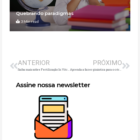
Quebrando paradigmas
3 Min read
Anterior
Pró
ANTERIOR
PRÓXIMO
Saiba mais sobre Fertilização In Vitro no tratamento da Síndrome do Ovário Policístico
Aprenda a fazer ginástica para o cérebro do bebê
Assine nossa newsletter