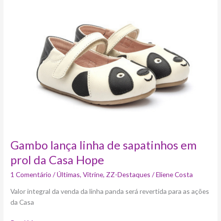
lança
linha
de
sapatinhos
em
prol
da
Casa
Hope
Gambo lança linha de sapatinhos em
prol da Casa Hope
1 Comentário
/
Últimas
,
Vitrine
,
ZZ-Destaques
/
Eliene Costa
Valor integral da venda da linha panda será revertida para as ações
da Casa