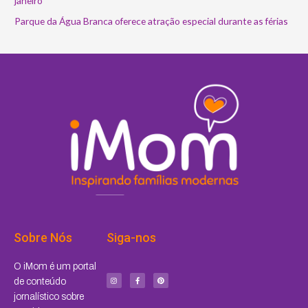
janeiro
Parque da Água Branca oferece atração especial durante as férias
Sobre Nós
Siga-nos
I
F
P
O iMom é um portal
n
a
i
s
c
n
de conteúdo
t
e
t
a
b
e
jornalístico sobre
g
o
r
r
o
e