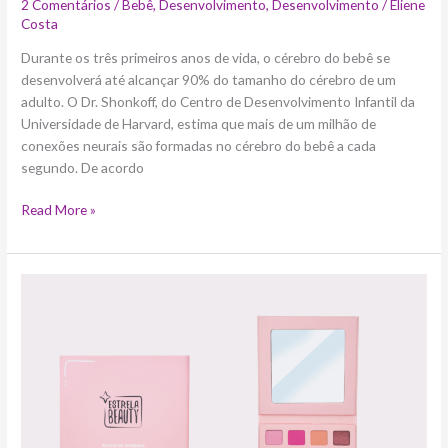
2 Comentários
/
Bebê
,
Desenvolvimento
,
Desenvolvimento
/
Eliene
Costa
Durante os três primeiros anos de vida, o cérebro do bebê se
desenvolverá até alcançar 90% do tamanho do cérebro de um
adulto. O Dr. Shonkoff, do Centro de Desenvolvimento Infantil da
Universidade de Harvard, estima que mais de um milhão de
conexões neurais são formadas no cérebro do bebê a cada
segundo. De acordo
Read More »
Estrela
Beauty
chega
à
Galeria
C&A