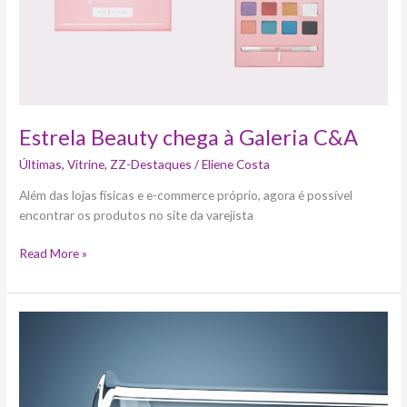
Estrela Beauty chega à Galeria C&A
Últimas
,
Vitrine
,
ZZ-Destaques
/
Eliene Costa
Além das lojas físicas e e-commerce próprio, agora é possível
encontrar os produtos no site da varejista
Read More »
Saiba
mais
sobre
Fertilização
In