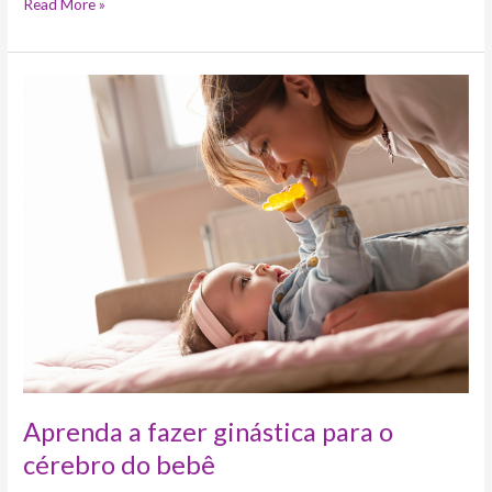
Read More »
Aprenda
a
fazer
ginástica
para
o
cérebro
do
bebê
Aprenda a fazer ginástica para o
cérebro do bebê