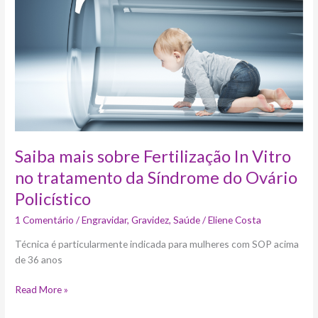
Vitro
no
tratamento
da
Síndrome
do
Ovário
Policístico
Saiba mais sobre Fertilização In Vitro
no tratamento da Síndrome do Ovário
Policístico
1 Comentário
/
Engravidar
,
Gravidez
,
Saúde
/
Eliene Costa
Técnica é particularmente indicada para mulheres com SOP acima
de 36 anos
Read More »