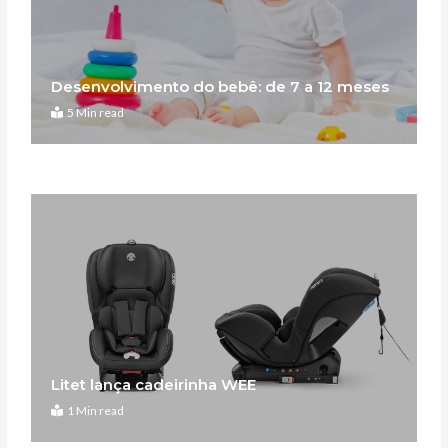
Desenvolvimento do bebê: de 7 a 12 meses
5 Min read
Litet lança cadeirinha WEE
1 Min read