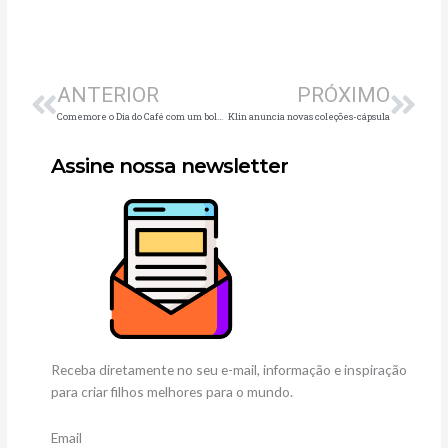
Anterior
Pró
ANTERIOR
PRÓXIMO
Comemore o Dia do Café com um bolo saudável
Klin anuncia novas coleções-cápsula
Assine nossa newsletter
Receba diretamente no seu e-mail, informação e inspiração
para criar filhos melhores para o mundo.
Email