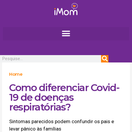
Ir
para
o
conteúdo
Pesquisar
Home
Como diferenciar Covid-
19 de doenças
respiratórias?
Sintomas parecidos podem confundir os pais e
levar pânico às famílias