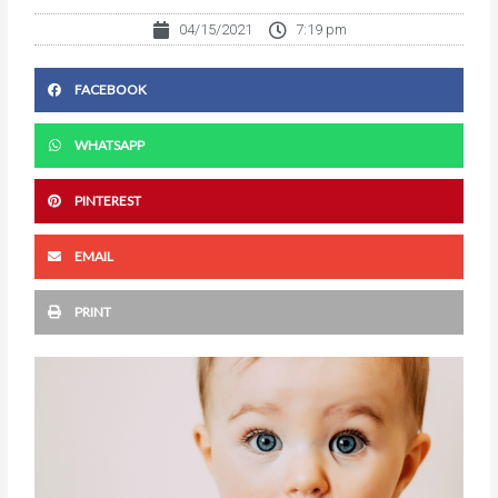
04/15/2021
7:19 pm
FACEBOOK
WHATSAPP
PINTEREST
EMAIL
PRINT