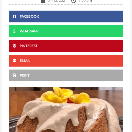
04/13/2021
7:00 pm
FACEBOOK
WHATSAPP
PINTEREST
EMAIL
PRINT