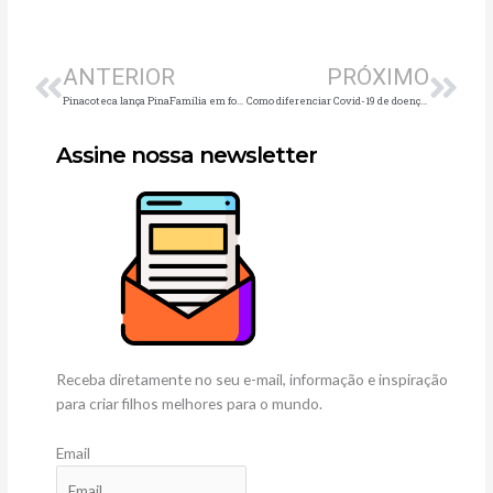
Anterior
Pró
ANTERIOR
PRÓXIMO
Pinacoteca lança PinaFamília em formato digital
Como diferenciar Covid-19 de doenças respiratórias?
Assine nossa newsletter
Receba diretamente no seu e-mail, informação e inspiração
para criar filhos melhores para o mundo.
Email