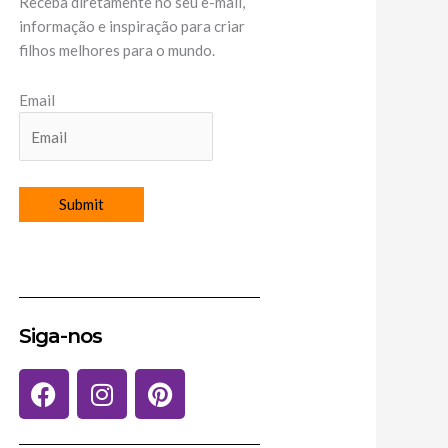
Receba diretamente no seu e-mail,
informação e inspiração para criar
filhos melhores para o mundo.
Email
Siga-nos
F
I
P
a
n
i
c
s
n