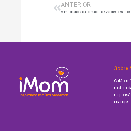
ANTERIOR
Sobre 
O iMom é 
maternida
responsáv
crianças.