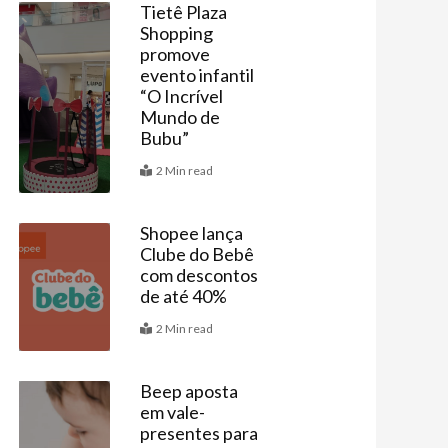
Tietê Plaza
Shopping
Agenda
promove
evento infantil
“O Incrível
Mundo de
Bubu”
2 Min read
Shopee lança
Clube do Bebê
Últimas
com descontos
de até 40%
2 Min read
Beep aposta
em vale-
Últimas
presentes para