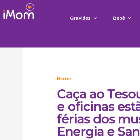
Ir
para
o
Gravidez
Bebê
conteúdo
Home
Caça ao Tesou
e oficinas es
férias dos m
Energia e Sa