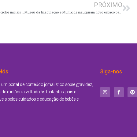
PRÓXIMO
A importância da formação de valores desde os ciclos iniciais de aprendizagem
Museu da Imaginação e Multikids inauguram novo espaço baby
Nós
Siga-nos
I
F
P
um portal de conteúdo jornalístico sobre gravidez,
n
a
i
s
c
n
de e infância voltado às tentantes, pais e
t
e
t
eis pelos cuidados e educação de bebês e
a
b
e
g
o
r
r
o
e
a
k
s
m
-
t
f