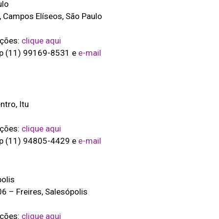
ulo
 Campos Elíseos, São Paulo
ições:
clique aqui
pp (11) 99169-8531 e
e-mail
tro, Itu
ições:
clique aqui
pp (11) 94805-4429 e
e-mail
olis
6 – Freires, Salesópolis
ições:
clique aqui