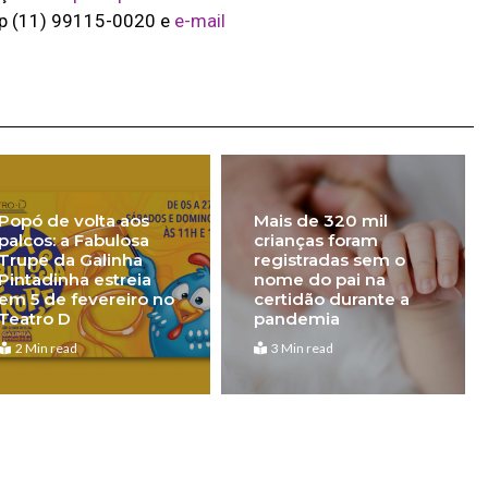
pp (11) 99115-0020 e
e-mail
Popó de volta aos
Mais de 320 mil
palcos: a Fabulosa
crianças foram
Trupe da Galinha
registradas sem o
Pintadinha estreia
nome do pai na
em 5 de fevereiro no
certidão durante a
Teatro D
pandemia
2 Min read
3 Min read
Pró