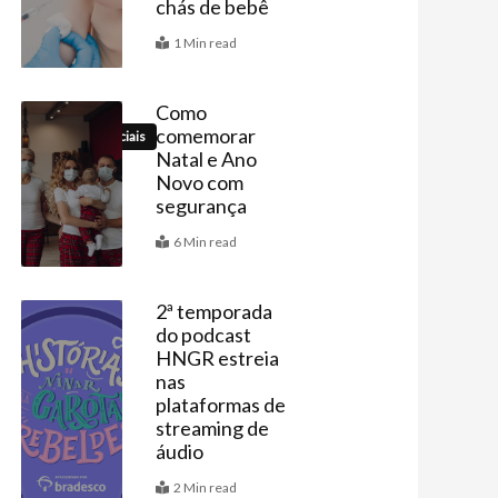
chás de bebê
1 Min read
Como
comemorar
Datas Especiais
Natal e Ano
Novo com
segurança
6 Min read
2ª temporada
do podcast
Últimas
HNGR estreia
nas
plataformas de
streaming de
áudio
2 Min read