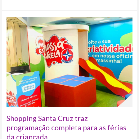
Shopping
Santa
Cruz
traz
programação
completa
para
as
férias
da
criançada
Shopping Santa Cruz traz
programação completa para as férias
da criançada