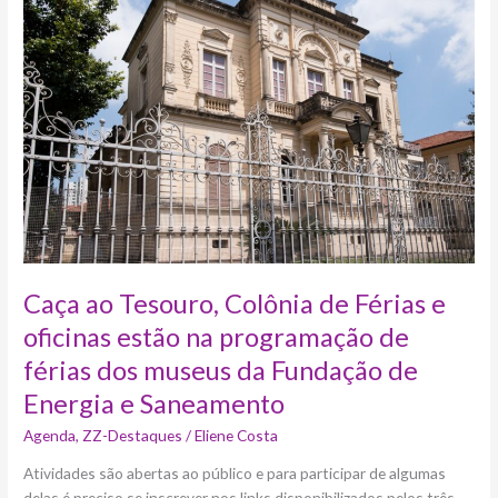
Tesouro,
Colônia
de
Férias
e
oficinas
estão
na
programação
de
férias
dos
museus
Caça ao Tesouro, Colônia de Férias e
da
oficinas estão na programação de
Fundação
férias dos museus da Fundação de
de
Energia
Energia e Saneamento
e
Agenda
,
ZZ-Destaques
/
Eliene Costa
Saneamento
Atividades são abertas ao público e para participar de algumas
delas é preciso se inscrever nos links disponibilizados pelos três