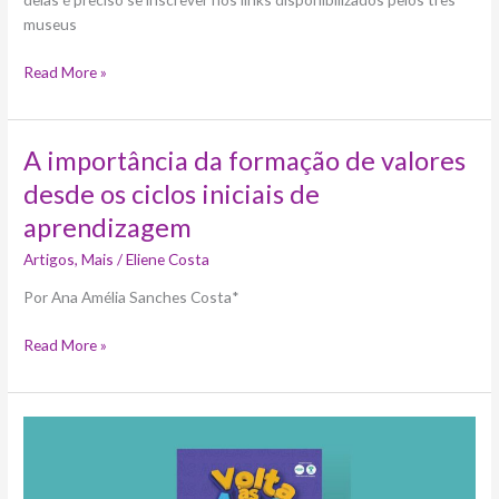
museus
Read More »
A
A importância da formação de valores
importância
desde os ciclos iniciais de
da
aprendizagem
formação
de
Artigos
,
Mais
/
Eliene Costa
valores
Por Ana Amélia Sanches Costa*
desde
os
Read More »
ciclos
iniciais
de
aprendizagem
Complexo
Tatuapé
dá