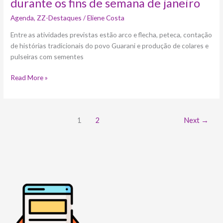
durante os fins de semana de janeiro
janeiro
Agenda
,
ZZ-Destaques
/
Eliene Costa
Entre as atividades previstas estão arco e flecha, peteca, contação
de histórias tradicionais do povo Guarani e produção de colares e
pulseiras com sementes
Read More »
1
2
Next
→