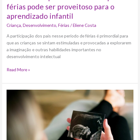
férias pode ser proveitoso para o
aprendizado infantil
Criança
,
Desenvolvimento
,
Férias
/
Eliene Costa
A participação dos pais nesse período de férias é primordial para
que as crianças se sintam estimuladas e provocadas a explorarem
a imaginação e outras habilidades importantes no
desenvolvimento intelectual
Read More »
Avanços
na
medicina
permitem
planejar
o
sonho