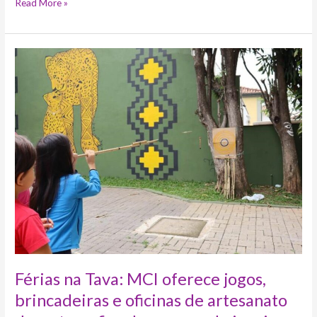
Read More »
Férias
na
Tava:
MCI
oferece
jogos,
brincadeiras
e
oficinas
de
artesanato
durante
os
fins
de
Férias na Tava: MCI oferece jogos,
semana
brincadeiras e oficinas de artesanato
de