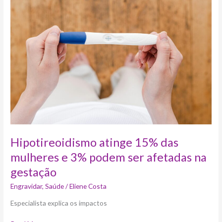
15%
das
mulheres
e
3%
podem
ser
afetadas
na
gestação
Hipotireoidismo atinge 15% das
mulheres e 3% podem ser afetadas na
gestação
Engravidar
,
Saúde
/
Eliene Costa
Especialista explica os impactos