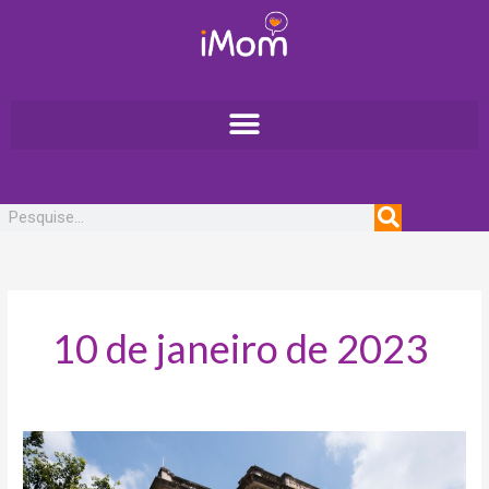
Ir
para
o
conteúdo
Pesquisar
10 de janeiro de 2023
Caça
ao