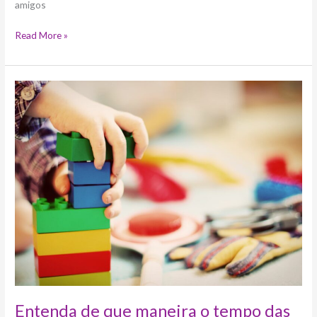
amigos
Read More »
Entenda
de
que
maneira
o
tempo
das
férias
pode
ser
proveitoso
para
o
aprendizado
infantil
Entenda de que maneira o tempo das