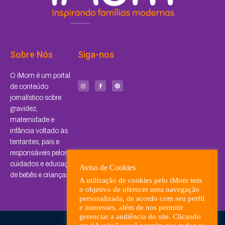
Sobre Nós
Siga-nos
I
F
P
O iMom é um portal
n
a
i
s
c
n
de conteúdo
t
e
t
a
b
e
jornalístico sobre
g
o
r
r
o
e
a
k
s
gravidez,
m
-
t
f
maternidade e
infância voltado às
tentantes, pais e
responsáveis pelos
cuidados e educação
Aviso de Cookies
de bebês e crianças.
A utilização de cookies pelo iMom tem
o objetivo de oferecer uma navegação
personalizada, de acordo com seu perfil
e interesses, além de nos permitir
gerenciar a audiência do site. Clicando