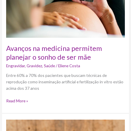
de
ser
mãe
Avanços na medicina permitem
planejar o sonho de ser mãe
Engravidar
,
Gravidez
,
Saúde
/
Eliene Costa
Entre 60% a 70% dos pacientes que buscam técnicas de
reprodução como inseminação artificial e fertilização in vitro estão
acima dos 37 anos
Read More »
Hipotireoidismo
atinge