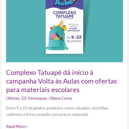
início
à
campanha
Volta
às
Aulas
com
ofertas
para
materiais
escolares
Complexo Tatuapé dá início à
campanha Volta às Aulas com ofertas
para materiais escolares
Últimas
,
ZZ-Destaques
/
Eliene Costa
Entre 9 e 22 de janeiro, produtos como calçados, mochilas,
cadernos e livros estarão com preços especiais
Read More »