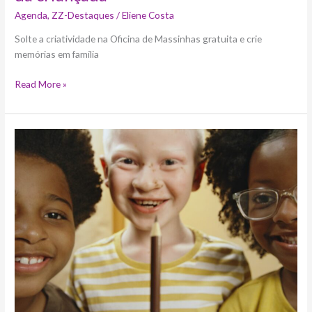
Agenda
,
ZZ-Destaques
/
Eliene Costa
Solte a criatividade na Oficina de Massinhas gratuita e crie
memórias em família
Read More »
Cor
de
Quem?
Nova
campanha
da
Faber-
Castell
explora
diversidade
de
tons