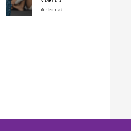
violência
4 Min read
ximo