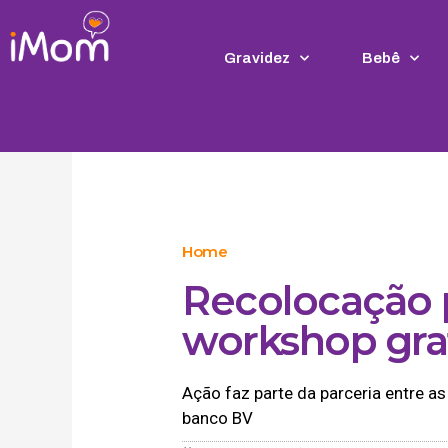
Ir
para
o
Gravidez
Bebê
conteúdo
Home
Recolocação 
workshop gra
Ação faz parte da parceria entre as
banco BV