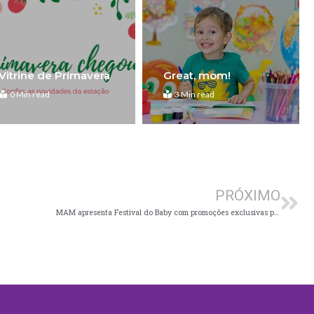
Vitrine de Primavera
Great, mom!
0 Min read
3 Min read
Pró
PRÓXIMO
MAM apresenta Festival do Baby com promoções exclusivas para o e-commerce