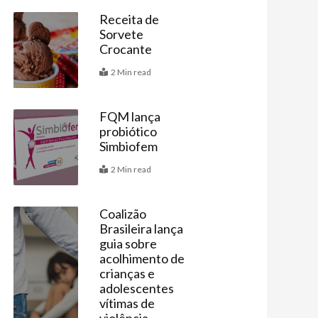
Receita de
Sorvete
Receitas
Crocante
2 Min read
FQM lança
probiótico
Vitrine
Simbiofem
2 Min read
Coalizão
Brasileira lança
Últimas
guia sobre
acolhimento de
crianças e
adolescentes
vítimas de