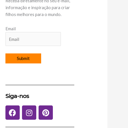
Receba diretamente no seu e-mail,
informação e inspiração para criar
filhos melhores para o mundo.
Email
Siga-nos
F
I
P
a
n
i
c
s
n