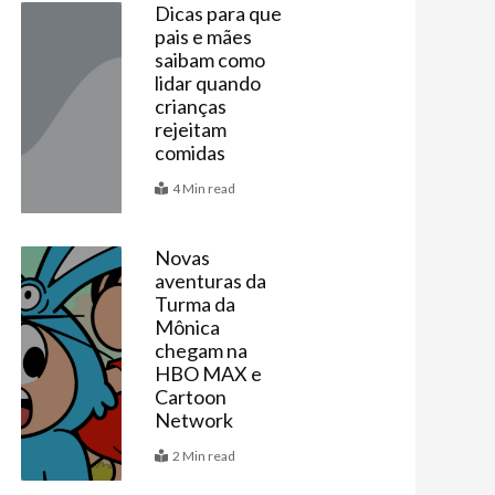
Dicas para que
pais e mães
Artigos
saibam como
lidar quando
crianças
rejeitam
comidas
4 Min read
Novas
aventuras da
Mais
Turma da
Mônica
chegam na
HBO MAX e
Cartoon
Network
2 Min read