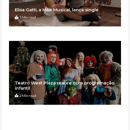
Elisa Gatti, a Mãe Musical, lança single
1 Min read
Teatro West Plaza reabre com programação
infantil
2 Min read
Anterior
Pró