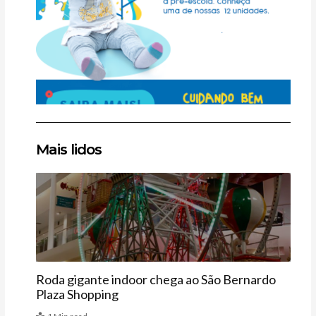
Clique
Clique
Clique
Mais lidos
aqui
aqui
aqui
Agenda
Roda gigante indoor chega ao São Bernardo
Plaza Shopping