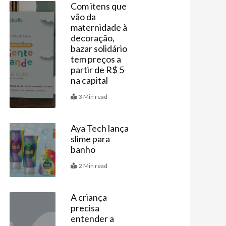
Com itens que
vão da
Últimas
maternidade à
decoração,
bazar solidário
tem preços a
partir de R$ 5
na capital
3 Min read
Aya Tech lança
slime para
Mais
banho
2 Min read
A criança
precisa
Artigos
entender a