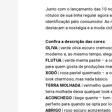
Junto com o lançamento das 10 nov
rótulos de sua linha regular agora 
identificação pelo consumidor. As 
destacam a nostalgia e a moda cícl
Confira a descrição das cores:
OLIVA |
verde oliva escuro cremoso
moderno e, ao mesmo tempo, elegan
FLUTUA |
verde menta pastel – a co
para quem gosta de produções mais
XODÓ |
rosa pastel queimado – a co
look charmoso, mas nada básico.
TERRA MOLHADA |
vermelho queim
terra molhada deixa qualquer look e
ACONCHEGO |
bege quente – tom d
perfeito para quando se opta por lo
ABRIGO |
roxo escuro acinzentado – 