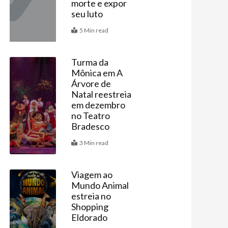
morte e expor
seu luto
5 Min read
Turma da
Mônica em A
Agenda
Árvore de
Natal reestreia
em dezembro
no Teatro
Bradesco
3 Min read
Viagem ao
Mundo Animal
Agenda
estreia no
Shopping
Eldorado