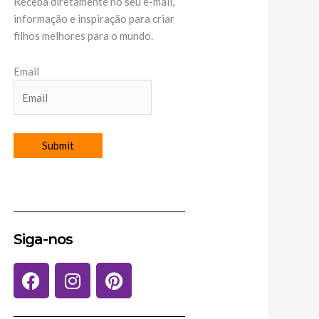
Receba diretamente no seu e-mail,
informação e inspiração para criar
filhos melhores para o mundo.
Email
Siga-nos
F
I
P
a
n
i
c
s
n