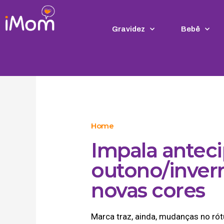
Ir
para
o
Gravidez
Bebê
conteúdo
Home
Impala antec
outono/invern
novas cores
Marca traz, ainda, mudanças no rót