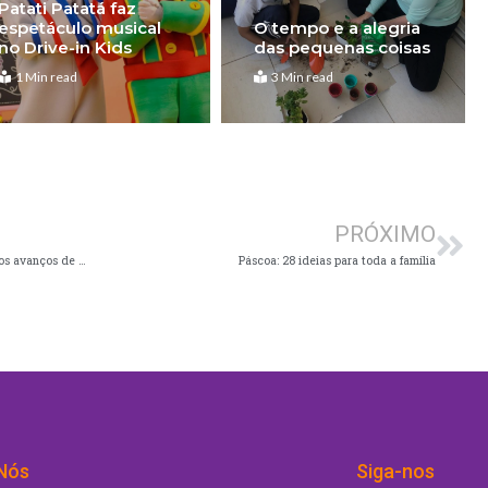
Patati Patatá faz
espetáculo musical
O tempo e a alegria
no Drive-in Kids
das pequenas coisas
1 Min read
3 Min read
Pró
PRÓXIMO
Dia Internacional da Síndrome de Down celebra os avanços de um mundo mais inclusivo
Páscoa: 28 ideias para toda a família
Nós
Siga-nos