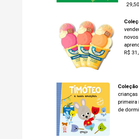
29,5
Coleç
vendeu
novos 
aprend
R$ 31
Coleção
crianças
primeira 
de dormi