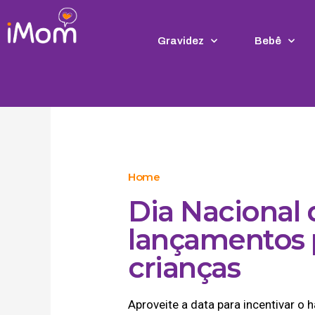
Ir
para
o
Gravidez
Bebê
conteúdo
Home
Dia Nacional d
lançamentos p
crianças
Aproveite a data para incentivar o h