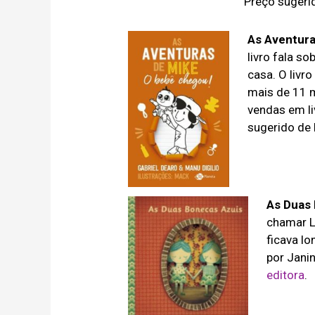
Preço sugeri
As Aventura
livro fala s
casa. O livr
mais de 11 m
vendas em li
sugerido de
As Duas
chamar L
ficava lo
por Jani
editora
.