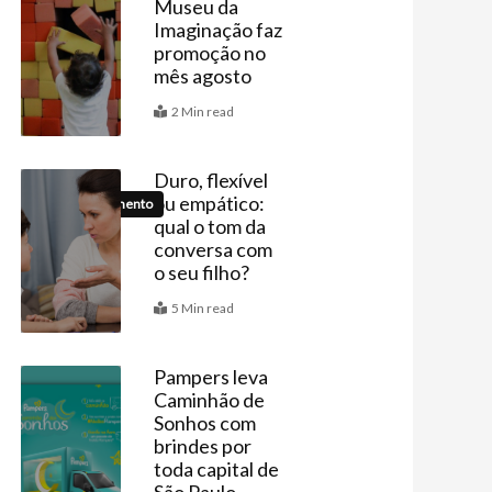
Museu da
Imaginação faz
Agenda
promoção no
mês agosto
2 Min read
Duro, flexível
ou empático:
Comportamento
qual o tom da
conversa com
o seu filho?
5 Min read
Pampers leva
Caminhão de
Últimas
Sonhos com
brindes por
toda capital de