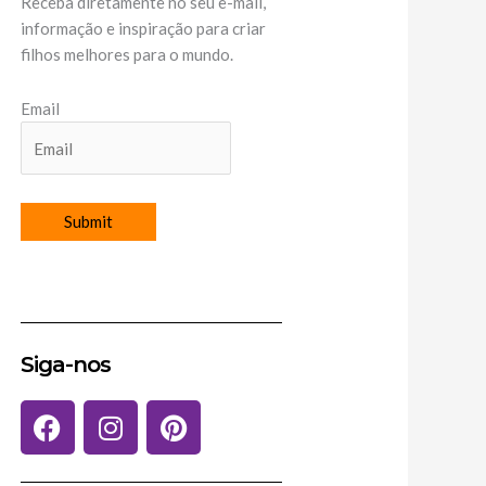
Receba diretamente no seu e-mail,
informação e inspiração para criar
filhos melhores para o mundo.
Email
Siga-nos
F
I
P
a
n
i
c
s
n