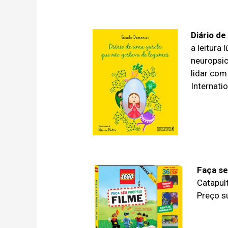
Diário d
a leitura
neuropsic
lidar com
Internati
Faça se
Catapult
Preço s