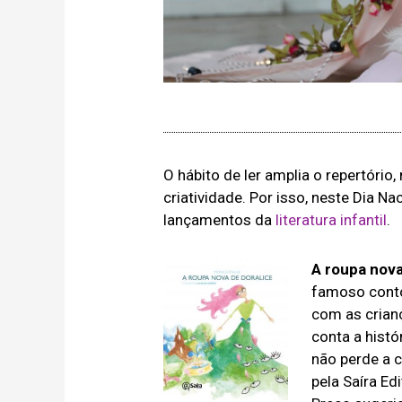
O hábito de ler amplia o repertóri
criatividade. Por isso, neste Dia N
lançamentos da
literatura infantil
.
A roupa nova
famoso conto
com as crian
conta a histó
não perde a c
pela Saíra Edi