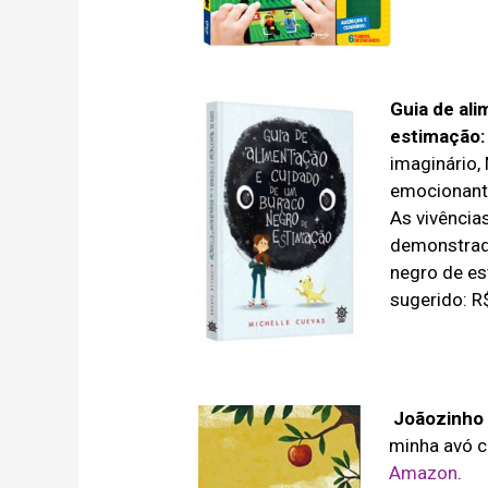
Guia de al
estimação:
imaginário,
emocionante
As vivência
demonstrada
negro de es
sugerido: R
Joãozinho 
minha avó c
Amazon
.