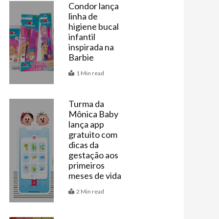
Condor lança
linha de
Vitrine
higiene bucal
infantil
inspirada na
Barbie
1 Min read
Turma da
Mônica Baby
Últimas
lança app
gratuito com
dicas da
gestação aos
primeiros
meses de vida
2 Min read