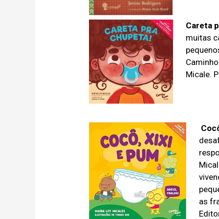
Careta
p
muitas c
pequenos
Caminho 
Micale. 
Cocô
desaf
respo
Mical
viven
peque
as fr
Edito