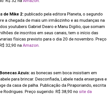
do: R$ 32 na
Amazon
.
s de Mike 2:
publicado pela editora Planeta, o segundo
obre a chegada de mais um irmãozinho e as mudanças na
o dos youtubers Gabriel Dearo e Manu Digilio, que somam
ilhões de inscritos em seus canais, tem o início das
vrarias físicas previsto para o dia 20 de novembro. Preço
 R$ 32,90 na
Amazon
.
 Bonecas Azuis:
as bonecas sem boca insistiam em
abele para brincar. Desconfiada, Labele nada enxergava e
nge da casa de palha. Publicação da Piraporiando, escrita
ne Rodrigues. Preço sugerido: R$ 38,90 no
site da