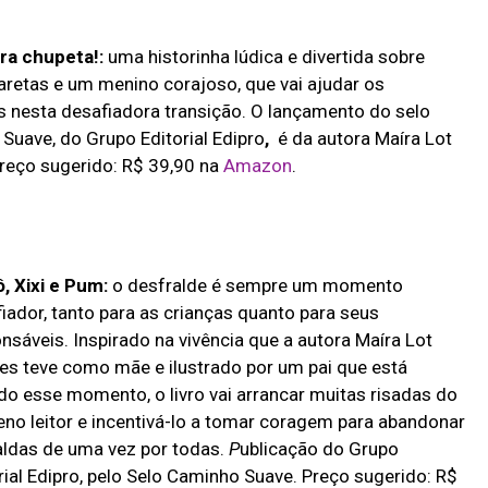
ra chupeta!:
uma historinha lúdica e divertida sobre
aretas e um menino corajoso, que vai ajudar os
 nesta desafiadora transição. O lançamento do selo
Suave, do Grupo Editorial Edipro
,
é da autora Maíra Lot
Preço sugerido: R$ 39,90 na
Amazon
.
, Xixi e Pum:
o desfralde é sempre um momento
iador, tanto para as crianças quanto para seus
nsáveis. Inspirado na vivência que a autora Maíra Lot
es teve como mãe e ilustrado por um pai que está
do esse momento, o livro vai arrancar muitas risadas do
no leitor e incentivá-lo a tomar coragem para abandonar
aldas de uma vez por todas.
P
ublicação do Grupo
rial Edipro, pelo Selo Caminho Suave. Preço sugerido: R$