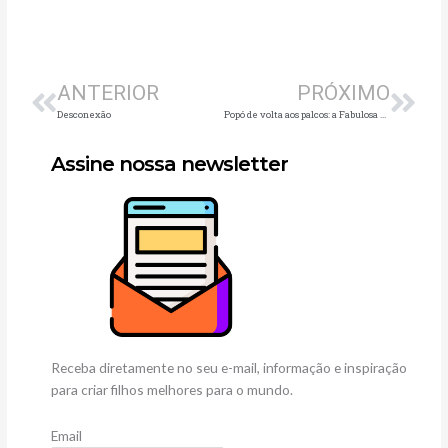
Anterior
Pró
ANTERIOR
PRÓXIMO
Desconexão
Popó de volta aos palcos: a Fabulosa Trupe da Galinha Pintadinha estreia em 5 de fevereiro no Teatro D
Assine nossa newsletter
Receba diretamente no seu e-mail, informação e inspiração
para criar filhos melhores para o mundo.
Email