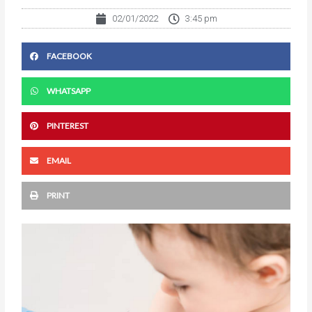
02/01/2022
3:45 pm
FACEBOOK
WHATSAPP
PINTEREST
EMAIL
PRINT