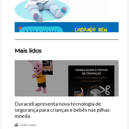
Clique
Clique
Clique
Mais lidos
aqui
aqui
aqui
Últimas
Duracell apresenta nova tecnologia de
segurança para crianças e bebês nas pilhas
moeda
3 Min read