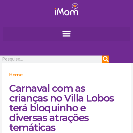
Ir
para
o
conteúdo
Pesquisar
Home
Carnaval com as
crianças no Villa Lobos
terá bloquinho e
diversas atrações
temáticas