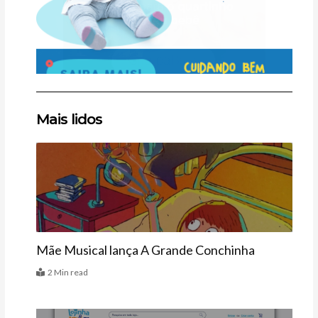
Clique
Clique
Clique
Mais lidos
aqui
aqui
aqui
Últimas
Mãe Musical lança A Grande Conchinha
2 Min read