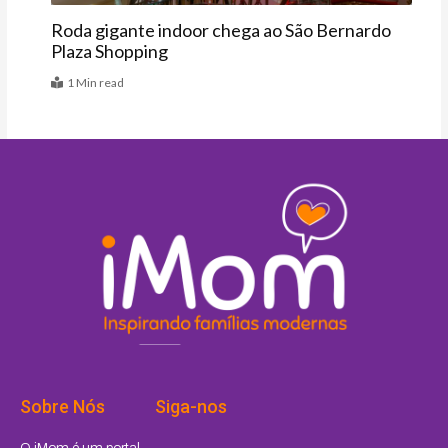
Roda gigante indoor chega ao São Bernardo
Plaza Shopping
1 Min read
Sobre Nós
Siga-nos
I
F
P