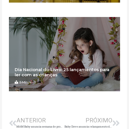
Dia Nacional do Livro: 25 lançamentos para
ler com as crianças
8 Min read
Anterior
Pró
ANTERIOR
PRÓXIMO
MAM Baby anuncia semana de promoção no e-commerce
Baby Dove anuncia relançamento de toda a linha de produtos