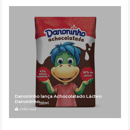
Danoninho lança Achocolatado Lácteo
Danoninho
1 Min read