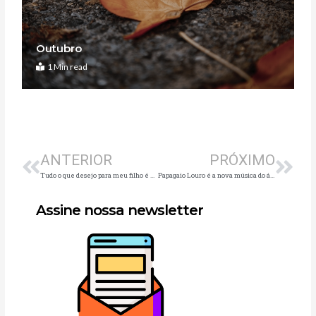
Outubro
1 Min read
Anterior
Pró
ANTERIOR
PRÓXIMO
Tudo o que desejo para meu filho é que ele tenha saúde emocional
Papagaio Louro é a nova música do álbum 5 da Galinha Pintadinha
Assine nossa newsletter