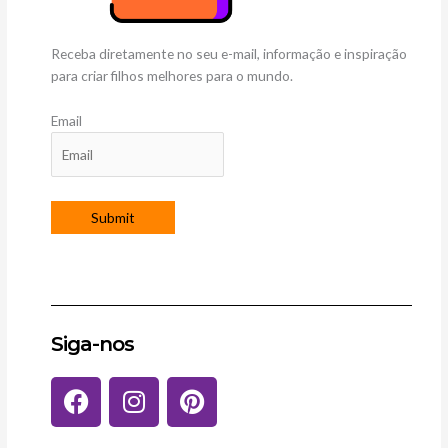
Receba diretamente no seu e-mail, informação e inspiração
para criar filhos melhores para o mundo.
Email
Siga-nos
F
I
P
a
n
i
c
s
n