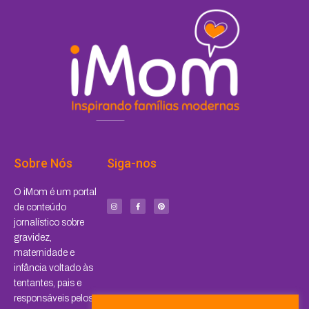
Sobre Nós
Siga-nos
I
F
P
O iMom é um portal
n
a
i
s
c
n
de conteúdo
t
e
t
a
b
e
jornalístico sobre
g
o
r
r
o
e
a
k
s
gravidez,
m
-
t
f
maternidade e
infância voltado às
tentantes, pais e
responsáveis pelos