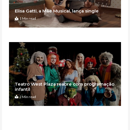
Elisa Gatti, a Mãe Musical, lança single
1 Min read
Teatro West Plaza reabre com programação
infantil
2 Min read
Anterior
Pró