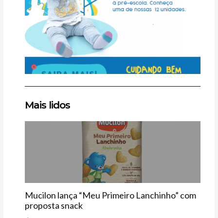
Clique
Clique
Clique
Mais lidos
aqui
aqui
aqui
Vitrine
Mucilon lança “Meu Primeiro Lanchinho” com
proposta snack