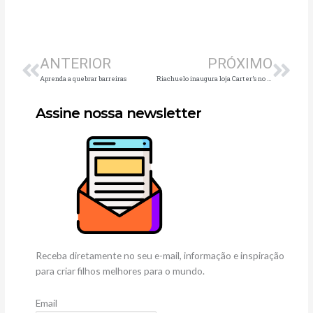
Anterior
Pró
ANTERIOR
PRÓXIMO
Aprenda a quebrar barreiras
Riachuelo inaugura loja Carter’s no MorumbiShopping
Assine nossa newsletter
Receba diretamente no seu e-mail, informação e inspiração
para criar filhos melhores para o mundo.
Email