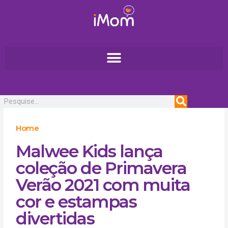
Ir
para
o
conteúdo
Pesquisar
Home
Malwee Kids lança
coleção de Primavera
Verão 2021 com muita
cor e estampas
divertidas