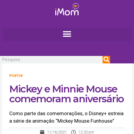
Ir
para
o
conteúdo
Pesquisar
Home
Mickey e Minnie Mouse
comemoram aniversário
Como parte das comemorações, o Disney+ estreia
a série de animação “Mickey Mouse Funhouse”
11/16/2021
12:20 pm