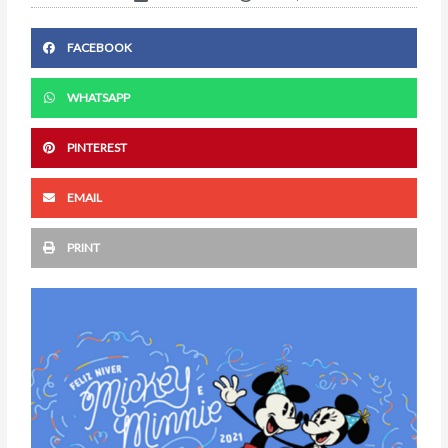
FACEBOOK
WHATSAPP
PINTEREST
EMAIL
PRINT