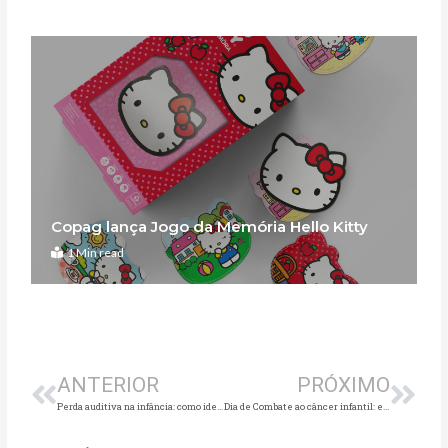
Copag lança Jogo da Memória Hello Kitty
1 Min read
Anterior
Pró
ANTERIOR
PRÓXIMO
Perda auditiva na infância: como identificar e tratar a tempo
Dia de Combate ao câncer infantil: escritora lança livro em parceria com Instituto Ronald