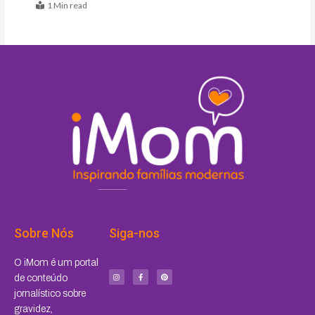
1 Min read
Sobre Nós
Siga-nos
I
F
P
O iMom é um portal
n
a
i
s
c
n
de conteúdo
t
e
t
a
b
e
jornalístico sobre
g
o
r
r
o
e
a
k
s
gravidez,
m
-
t