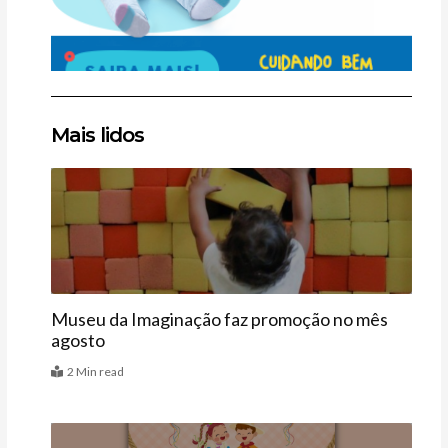
Clique
Clique
Clique
Mais lidos
aqui
aqui
aqui
Agenda
Museu da Imaginação faz promoção no mês
agosto
2 Min read