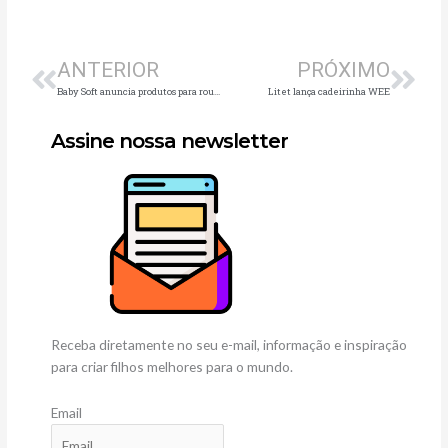
Anterior
Pró
ANTERIOR
PRÓXIMO
Baby Soft anuncia produtos para roupas finas e delicadas
Litet lança cadeirinha WEE
Assine nossa newsletter
Receba diretamente no seu e-mail, informação e inspiração
para criar filhos melhores para o mundo.
Email