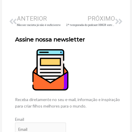
Anterior
Pró
ANTERIOR
PRÓXIMO
Não ser racista já não é suficiente
2ª temporada do podcast HNGR estreia nas plataformas de streaming de áudio
Assine nossa newsletter
Receba diretamente no seu e-mail, informação e inspiração
para criar filhos melhores para o mundo.
Email