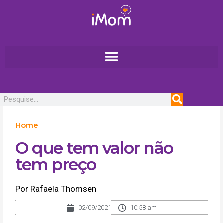
Ir
para
o
conteúdo
Pesquisar
Home
O que tem valor não
tem preço
Por Rafaela Thomsen
02/09/2021
10:58 am