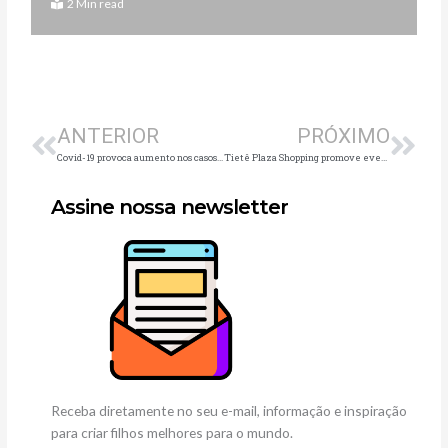
2 Min read
Anterior
Pró
ANTERIOR
PRÓXIMO
Covid-19 provoca aumento nos casos de gravidez ectópica
Tietê Plaza Shopping promove evento infantil “O Incrível Mundo de Bubu”
Assine nossa newsletter
Receba diretamente no seu e-mail, informação e inspiração
para criar filhos melhores para o mundo.