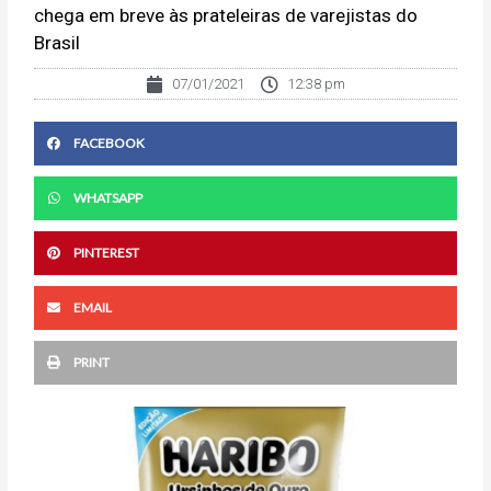
chega em breve às prateleiras de varejistas do
Brasil
07/01/2021
12:38 pm
FACEBOOK
WHATSAPP
PINTEREST
EMAIL
PRINT