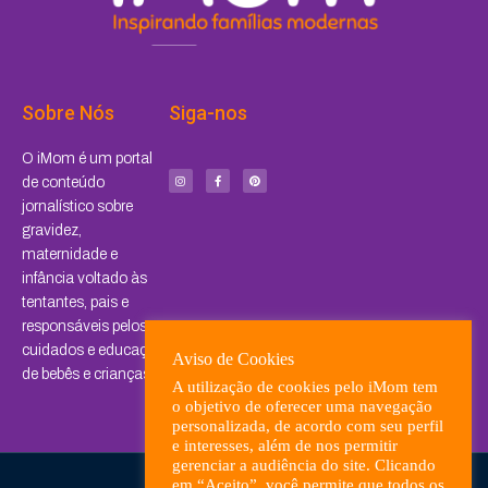
Sobre Nós
Siga-nos
I
F
P
O iMom é um portal
n
a
i
s
c
n
de conteúdo
t
e
t
a
b
e
jornalístico sobre
g
o
r
r
o
e
a
k
s
gravidez,
m
-
t
f
maternidade e
infância voltado às
tentantes, pais e
responsáveis pelos
cuidados e educação
Aviso de Cookies
de bebês e crianças.
A utilização de cookies pelo iMom tem
o objetivo de oferecer uma navegação
personalizada, de acordo com seu perfil
e interesses, além de nos permitir
gerenciar a audiência do site. Clicando
em “Aceito”, você permite que todos os