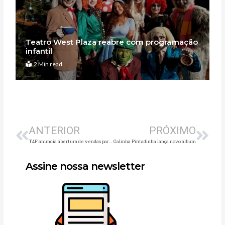
Teatro West Plaza reabre com programação
infantil
2 Min read
Anterior
Pró
ANTERIOR
PRÓXIMO
T4F anuncia abertura de vendas para o musical A Família Addams dia 04 de fevereiro
Galinha Pintadinha lança novo álbum
Assine nossa newsletter