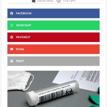
02/03/2022
12:37 pm
FACEBOOK
WHATSAPP
PINTEREST
EMAIL
PRINT