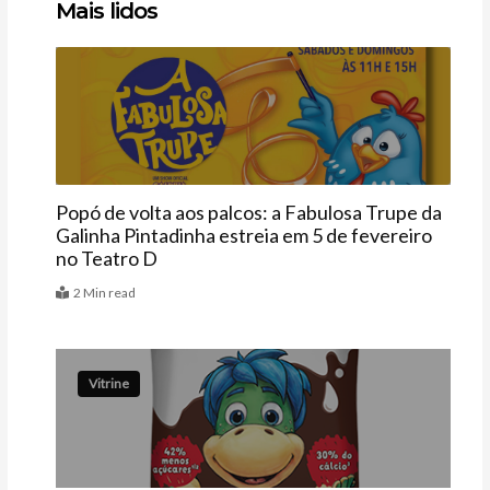
Mais lidos
aqui
aqui
aqui
Agenda
Popó de volta aos palcos: a Fabulosa Trupe da
Galinha Pintadinha estreia em 5 de fevereiro
no Teatro D
2 Min read
Vitrine