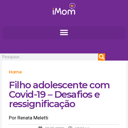
Ir
para
o
conteúdo
Pesquisar
Home
Filho adolescente com
Covid-19 – Desafios e
ressignificação
Por Renata Meletti