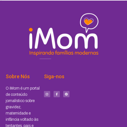
Sobre Nós
Siga-nos
I
F
P
O iMom é um portal
n
a
i
s
c
n
de conteúdo
t
e
t
a
b
e
jornalístico sobre
g
o
r
r
o
e
a
k
s
gravidez,
m
-
t
f
maternidade e
infância voltado às
tentantes, pais e