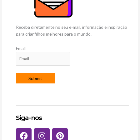
Receba diretamente no seu e-mail, informação e inspiração
para criar filhos melhores para o mundo.
Email
Siga-nos
F
I
P
a
n
i