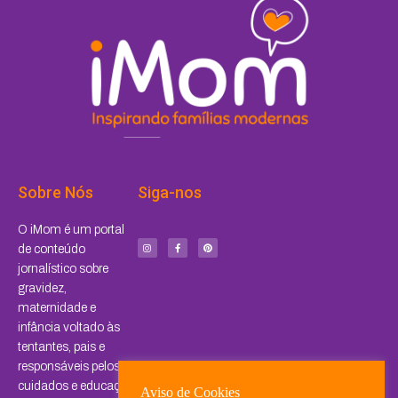
Sobre Nós
Siga-nos
I
F
P
O iMom é um portal
n
a
i
s
c
n
de conteúdo
t
e
t
a
b
e
jornalístico sobre
g
o
r
r
o
e
a
k
s
gravidez,
m
-
t
f
maternidade e
infância voltado às
tentantes, pais e
responsáveis pelos
cuidados e educação
Aviso de Cookies