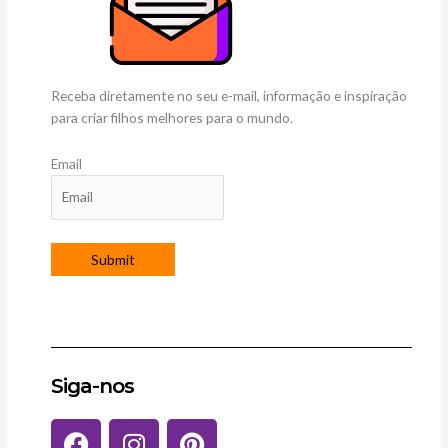
Receba diretamente no seu e-mail, informação e inspiração
para criar filhos melhores para o mundo.
Email
Siga-nos
F
I
P