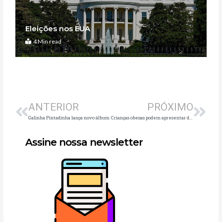
Eleições nos EUA
4 Min read
Anterior
Pró
ANTERIOR
PRÓXIMO
Galinha Pintadinha lança novo álbum
Crianças obesas podem apresentar deformidades ósseas
Assine nossa newsletter