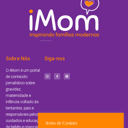
Sobre Nós
Siga-nos
I
F
P
O iMom é um portal
n
a
i
s
c
n
de conteúdo
t
e
t
a
b
e
jornalístico sobre
g
o
r
r
o
e
a
k
s
gravidez,
m
-
t
f
maternidade e
infância voltado às
tentantes, pais e
responsáveis pelos
cuidados e educação
Aviso de Cookies
de bebês e crianças.