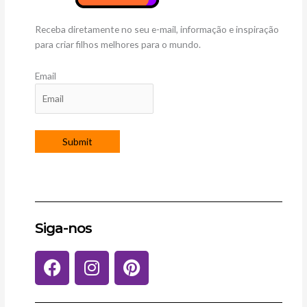
Receba diretamente no seu e-mail, informação e inspiração
para criar filhos melhores para o mundo.
Email
Siga-nos
F
I
P
a
n
i
c
s
n