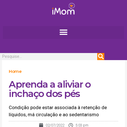
Ir
para
o
conteúdo
Pesquisar
Home
Aprenda a aliviar o
inchaço dos pés
Condição pode estar associada à retenção de
líquidos, má circulação e ao sedentarismo
02/07/2022
5:03 pm