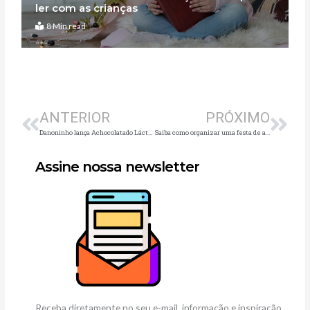
ler com as crianças
8 Min read
Anterior
Pró
ANTERIOR
PRÓXIMO
Danoninho lança Achocolatado Lácteo Danoninho
Saiba como organizar uma festa de aniversário em casa
Assine nossa newsletter
Receba diretamente no seu e-mail, informação e inspiração