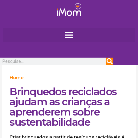
Ir
para
o
conteúdo
Pesquisar
Home
Brinquedos reciclados
ajudam as crianças a
aprenderem sobre
sustentabilidade
Criar brinquedos a partir de resíduos recicláveis é