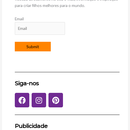
para criar filhos melhores para o mundo.
Email
Siga-nos
F
I
P
a
n
i
c
s
n
e
t
t
b
a
e
Publicidade