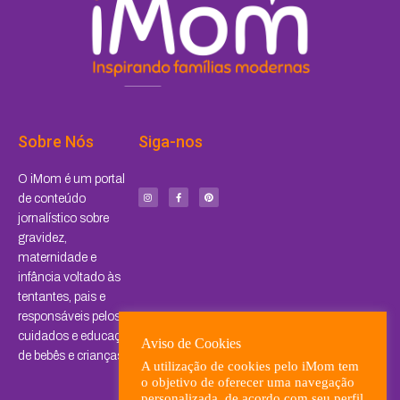
Sobre Nós
Siga-nos
I
F
P
O iMom é um portal
n
a
i
s
c
n
de conteúdo
t
e
t
a
b
e
jornalístico sobre
g
o
r
r
o
e
a
k
s
gravidez,
m
-
t
f
maternidade e
infância voltado às
tentantes, pais e
responsáveis pelos
cuidados e educação
Aviso de Cookies
de bebês e crianças.
A utilização de cookies pelo iMom tem
o objetivo de oferecer uma navegação
personalizada, de acordo com seu perfil