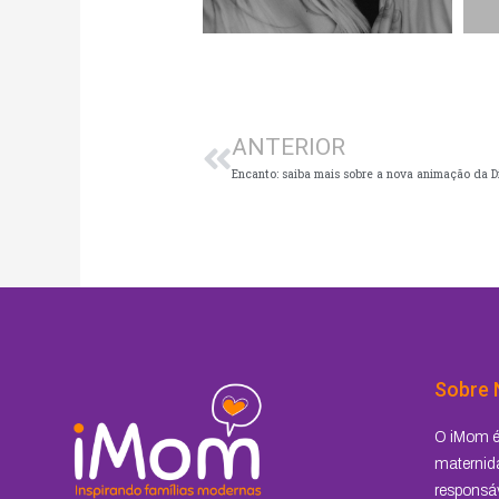
Anterior
ANTERIOR
Encanto: saiba mais sobre a nova animação da D
Sobre 
O iMom é 
maternida
responsáv