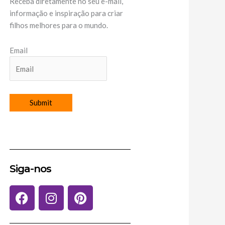
Receba diretamente no seu e-mail,
informação e inspiração para criar
filhos melhores para o mundo.
Email
Siga-nos
F
I
P
a
n
i
c
s
n