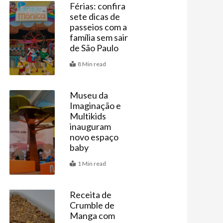
Férias: confira
sete dicas de
Agenda
passeios com a
família sem sair
de São Paulo
8 Min read
Museu da
Imaginação e
Últimas
Multikids
inauguram
novo espaço
baby
1 Min read
Receita de
Crumble de
Receitas
Manga com