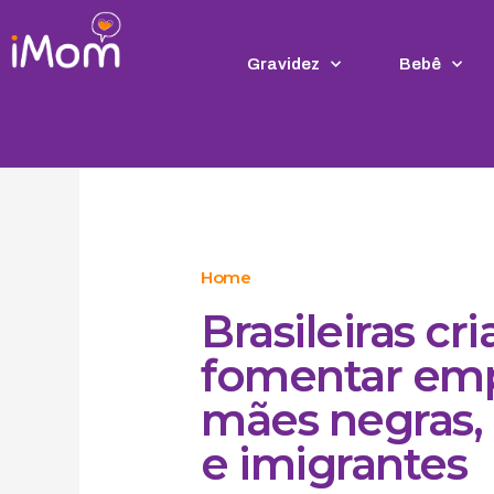
Ir
para
o
Gravidez
Bebê
conteúdo
Home
Brasileiras c
fomentar em
mães negras, 
e imigrantes