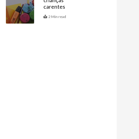
crianças
carentes
2 Min read