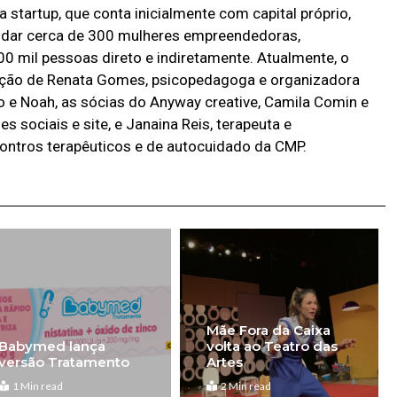
 startup, que conta inicialmente com capital próprio,
ajudar cerca de 300 mulheres empreendedoras,
0 mil pessoas direto e indiretamente. Atualmente, o
ção de Renata Gomes, psicopedagoga e organizadora
o e Noah, as sócias do Anyway creative, Camila Comin e
s sociais e site, e Janaina Reis, terapeuta e
ontros terapêuticos e de autocuidado da CMP.
Mãe Fora da Caixa
Babymed lança
volta ao Teatro das
versão Tratamento
Artes
1 Min read
2 Min read