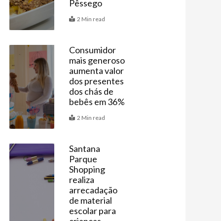
Pêssego
2 Min read
Consumidor
mais generoso
Últimas
aumenta valor
dos presentes
dos chás de
bebês em 36%
2 Min read
Santana
Parque
Últimas
Shopping
realiza
arrecadação
de material
escolar para