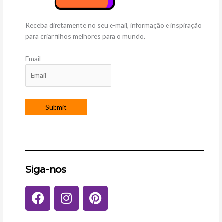
Receba diretamente no seu e-mail, informação e inspiração
para criar filhos melhores para o mundo.
Email
Siga-nos
F
I
P
a
n
i
c
s
n