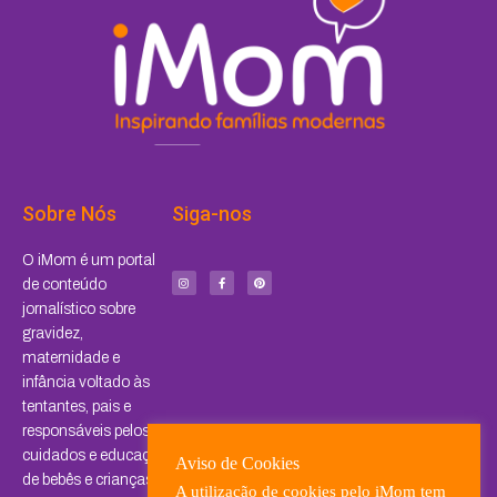
Sobre Nós
Siga-nos
I
F
P
O iMom é um portal
n
a
i
s
c
n
de conteúdo
t
e
t
a
b
e
jornalístico sobre
g
o
r
r
o
e
a
k
s
gravidez,
m
-
t
f
maternidade e
infância voltado às
tentantes, pais e
responsáveis pelos
cuidados e educação
Aviso de Cookies
de bebês e crianças.
A utilização de cookies pelo iMom tem