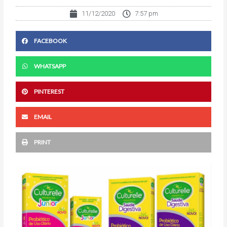
11/12/2020
7:57 pm
FACEBOOK
WHATSAPP
PINTEREST
EMAIL
PRINT