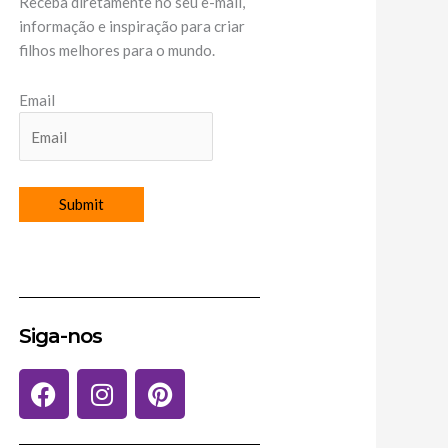
Receba diretamente no seu e-mail,
informação e inspiração para criar
filhos melhores para o mundo.
Email
Siga-nos
F
I
P
a
n
i
c
s
n