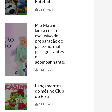
Futebol
2 Min read
Pro Matre
lança curso
Últimas
exclusivo de
preparação do
parto normal
para gestantes
e
acompanhantes
3 Min read
Lançamentos
do mês no Club
Últimas
ximo
do Pizu
2 Min read