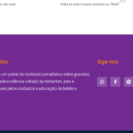
zer em casa
Volta às aulas requer atenção ao TDAH
Nós
Siga-nos
I
F
P
um portal de conteúdo jornalístico sobre gravidez,
n
a
i
s
c
n
de e infância voltado às tentantes, pais e
t
e
t
eis pelos cuidados e educação de bebês e
a
b
e
g
o
r
r
o
e
a
k
s
m
-
t
f