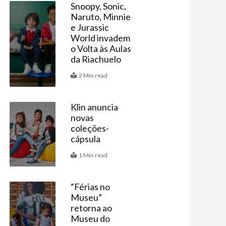
Snoopy, Sonic,
Naruto, Minnie
Vitrine
e Jurassic
World invadem
o Volta às Aulas
da Riachuelo
2 Min read
Klin anuncia
novas
Vitrine
coleções-
cápsula
1 Min read
“Férias no
Museu”
Agenda
retorna ao
Museu do