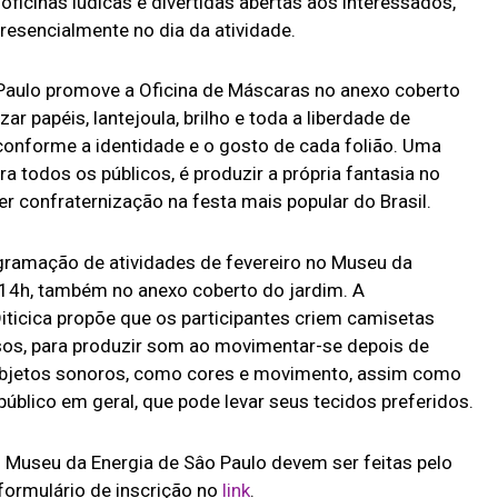
ficinas lúdicas e divertidas abertas aos interessados,
resencialmente no dia da atividade.
 Paulo promove a Oficina de Máscaras no anexo coberto
zar papéis, lantejoula, brilho e toda a liberdade de
conforme a identidade e o gosto de cada folião. Uma
a todos os públicos, é produzir a própria fantasia no
r confraternização na festa mais popular do Brasil.
ogramação de atividades de fevereiro no Museu da
s 14h, também no anexo coberto do jardim. A
Oiticica propõe que os participantes criem camisetas
sos, para produzir som ao movimentar-se depois de
 objetos sonoros, como cores e movimento, assim como
 público em geral, que pode levar seus tecidos preferidos.
o Museu da Energia de Sâo Paulo devem ser feitas pelo
ormulário de inscrição no
link
.