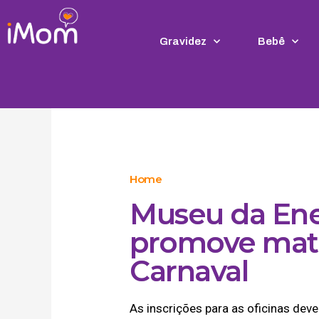
Ir
para
o
Gravidez
Bebê
conteúdo
Home
Museu da Ene
promove mati
Carnaval
As inscrições para as oficinas deve