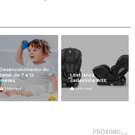
Desenvolvimento do
bebê: de 7 a 12
Litet lança
meses
cadeirinha WEE
5 Min read
1 Min read
Pró
PRÓXIMO