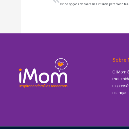
Cinco opções de fantasias infantis para você fa
Sobre 
O iMom é 
maternida
responsáv
crianças.