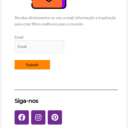
Receba diretamente no seu e-mail, informação e inspiração
para criar filhos melhores para o mundo.
Email
Siga-nos
F
I
P
a
n
i
c
s
n