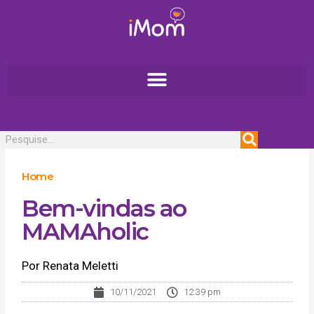
Ir
para
o
conteúdo
Pesquisar
Home
Bem-vindas ao
MAMAholic
Por Renata Meletti
10/11/2021
12:39 pm