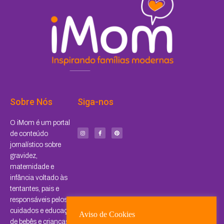
Sobre Nós
Siga-nos
I
F
P
O iMom é um portal
n
a
i
s
c
n
de conteúdo
t
e
t
a
b
e
jornalístico sobre
g
o
r
r
o
e
a
k
s
gravidez,
m
-
t
f
maternidade e
infância voltado às
tentantes, pais e
responsáveis pelos
cuidados e educação
Aviso de Cookies
de bebês e crianças.