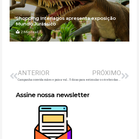
Shopping Interlagos apresenta exposição
Mundo Jurássico
2 Min read
Anterior
Pró
ANTERIOR
PRÓXIMO
Campanha convida mães e pais a valorizarem potencialidade de filhos em suas carreiras
5 dicas para estimular o cérebro das crianças em casa
Assine nossa newsletter