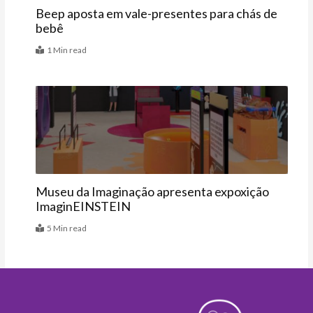
Beep aposta em vale-presentes para chás de
bebê
1 Min read
Agenda
Museu da Imaginação apresenta expoxição
ImaginEINSTEIN
5 Min read