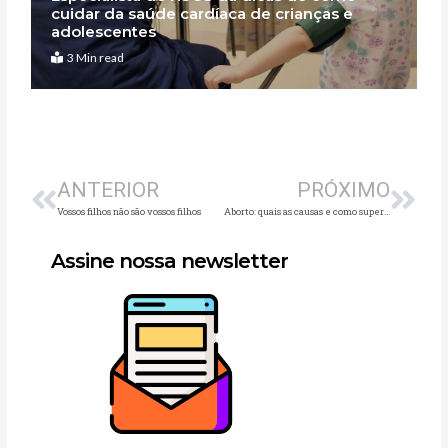
cuidar da saúde cardíaca de crianças e
adolescentes
3 Min read
Anterior
Pró
ANTERIOR
PRÓXIMO
Vossos filhos não são vossos filhos
Aborto: quais as causas e como superar a perda
Assine nossa newsletter