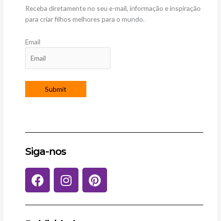
Receba diretamente no seu e-mail, informação e inspiração
para criar filhos melhores para o mundo.
Email
Siga-nos
F
I
P
a
n
i
c
s
n
e
t
t