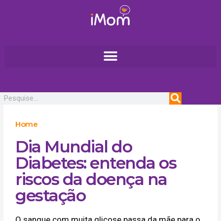
Ir
para
o
conteúdo
Pesquisar
Home
Dia Mundial do
Diabetes: entenda os
riscos da doença na
gestação
O sangue com muita glicose passa da mãe para o