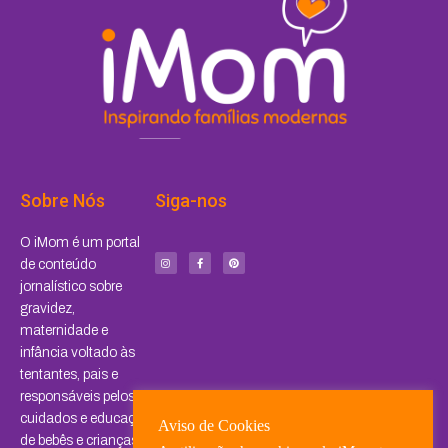
Sobre Nós
Siga-nos
I
F
P
O iMom é um portal
n
a
i
s
c
n
de conteúdo
t
e
t
a
b
e
jornalístico sobre
g
o
r
r
o
e
a
k
s
gravidez,
m
-
t
f
maternidade e
infância voltado às
tentantes, pais e
responsáveis pelos
cuidados e educação
Aviso de Cookies
de bebês e crianças.