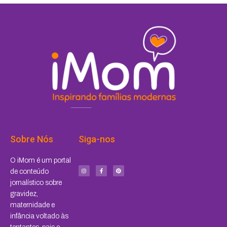
Sobre Nós
Siga-nos
I
F
P
O iMom é um portal
n
a
i
s
c
n
de conteúdo
t
e
t
a
b
e
jornalístico sobre
g
o
r
r
o
e
a
k
s
gravidez,
m
-
t
f
maternidade e
infância voltado às