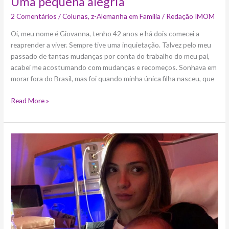
Uma pequena alegria
2 Comentários
/
Colunas
,
z-Alemanha em Família
/
Redação IMOM
Oi, meu nome é Giovanna, tenho 42 anos e há dois comecei a
reaprender a viver. Sempre tive uma inquietação. Talvez pelo meu
passado de tantas mudanças por conta do trabalho do meu pai,
acabei me acostumando com mudanças e recomeços. Sonhava em
morar fora do Brasil, mas foi quando minha única filha nasceu, que
Read More »
Como
sobreviver
ao
primeiro
voo
com
um
bebê