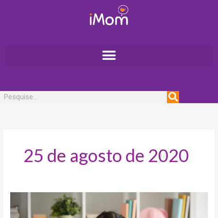
Ir
para
o
conteúdo
Pesquisar
25 de agosto de 2020
Conheça
os