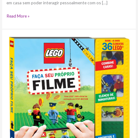
em casa sem poder interagir pessoalmente com os […]
Read More »
LEGO
vira
coleção
de
livros
infantis