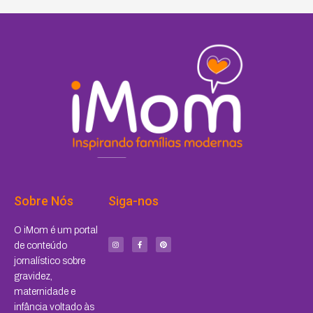
Sobre Nós
Siga-nos
I
F
P
O iMom é um portal
n
a
i
s
c
n
de conteúdo
t
e
t
a
b
e
jornalístico sobre
g
o
r
r
o
e
a
k
s
gravidez,
m
-
t
f
maternidade e
infância voltado às