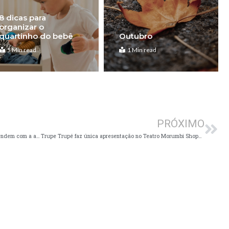
8 dicas para
organizar o
quartinho do bebê
Outubro
5 Min read
1 Min read
Pró
PRÓXIMO
Psicomotricidade Infantil: Como as crianças aprendem com a ajuda de atividades que estimulam os movimentos
Trupe Trupé faz única apresentação no Teatro Morumbi Shopping em 19/03