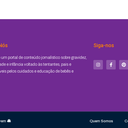
Nós
Siga-nos
I
F
P
um portal de conteúdo jornalístico sobre gravidez,
n
a
i
s
c
n
de e infância voltado às tentantes, pais e
t
e
t
eis pelos cuidados e educação de bebês e
a
b
e
g
o
r
r
o
e
a
k
s
m
-
t
f
vem
Quem Somos
C