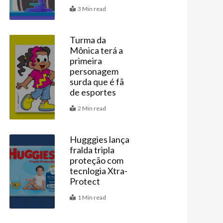
3 Min read
Turma da
Mônica terá a
Últimas
primeira
personagem
surda que é fã
ximo
de esportes
2 Min read
Hugggies lança
fralda tripla
Vitrine
proteção com
tecnlogia Xtra-
Protect
1 Min read