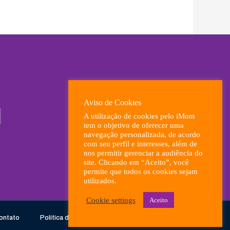
Aviso de Cookies
A utilização de cookies pelo iMom
tem o objetivo de oferecer uma
navegação personalizada, de acordo
com seu perfil e interesses, além de
nos permitir gerenciar a audiência do
site. Clicando em “Aceito”, você
permite que todos os cookies sejam
utilizados.
Cookie settings
Aceito
ontato
Política de Privacidade