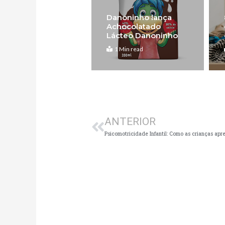
Danoninho lança
Achocolatado
Lácteo Danoninho
1 Min read
Anterior
ANTERIOR