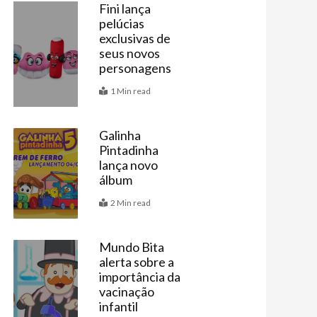
Fini lança
pelúcias
Vitrine
exclusivas de
seus novos
personagens
1 Min read
Galinha
Pintadinha
Últimas
lança novo
álbum
2 Min read
Mundo Bita
alerta sobre a
Últimas
importância da
vacinação
infantil