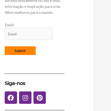
Receba diretamente no seu e-mail,
informação e inspiração para criar
filhos melhores para o mundo.
Email
Siga-nos
F
I
P
a
n
i
c
s
n