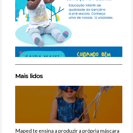
Clique
Clique
Clique
Mais lidos
aqui
aqui
aqui
Últimas
Maped te ensina a produzir a própria máscara