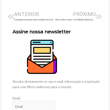
Anterior
Pró
ANTERIOR
PRÓXIMO
Crianças autistas com irmãos neurotípicos: psicóloga aponta alguns dos principais impactos
Você sabe o que é neofobia alimentar?
Assine nossa newsletter
Receba diretamente no seu e-mail, informação e inspiração
para criar filhos melhores para o mundo.
Email