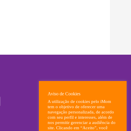
ximo
Aviso de Cookies
A utilização de cookies pelo iMom
tem o objetivo de oferecer uma
navegação personalizada, de acordo
com seu perfil e interesses, além de
nos permitir gerenciar a audiência do
site. Clicando em “Aceito”, você