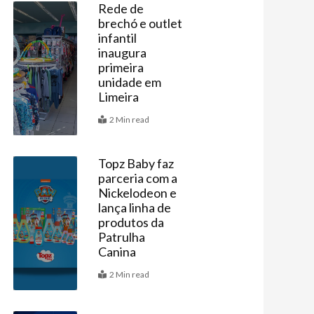
Rede de
brechó e outlet
Últimas
infantil
inaugura
primeira
unidade em
Limeira
2 Min read
Topz Baby faz
parceria com a
Vitrine
Nickelodeon e
lança linha de
produtos da
Patrulha
Canina
2 Min read