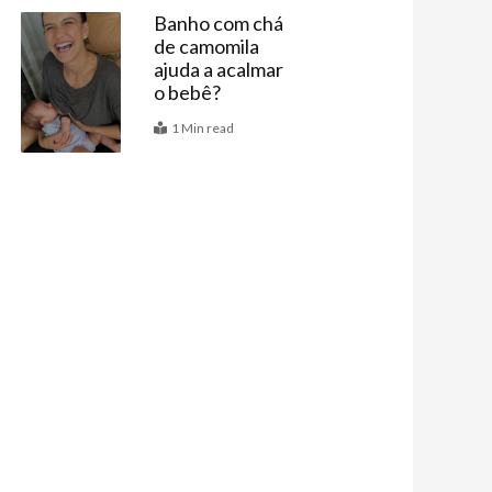
Banho com chá
de camomila
Bebê
ajuda a acalmar
o bebê?
1 Min read