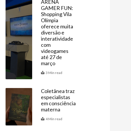
ARENA
GAMER FUN:
Agenda
Shopping Vila
Olímpia
oferece muita
diversão e
interatividade
com
videogames
até 27 de
março
3 Min read
Coletânea traz
especialistas
Últimas
em consciência
materna
4 Min read