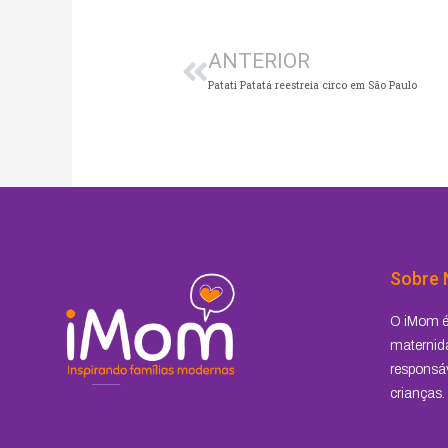
Anterior
ANTERIOR
Patati Patatá reestreia circo em São Paulo
Sobre 
O iMom é 
maternida
responsáv
crianças.