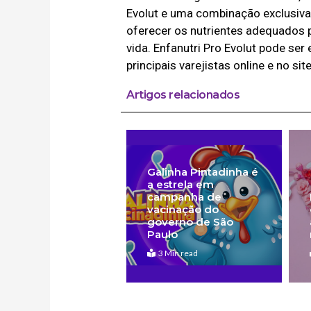
Evolut e uma combinação exclusiva 
oferecer os nutrientes adequados 
vida. Enfanutri Pro Evolut pode ser
principais varejistas online e no si
Artigos relacionados
Galinha Pintadinha é
a estrela em
campanha de
vacinação do
governo de São
Paulo
3 Min read