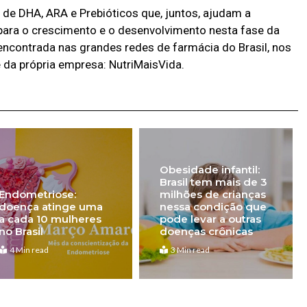
de DHA, ARA e Prebióticos que, juntos, ajudam a
para o crescimento e o desenvolvimento nesta fase da
 encontrada nas grandes redes de farmácia do Brasil, nos
te da própria empresa: NutriMaisVida.
Obesidade infantil:
Brasil tem mais de 3
Endometriose:
milhões de crianças
doença atinge uma
nessa condição que
a cada 10 mulheres
pode levar a outras
no Brasil
doenças crônicas
4 Min read
3 Min read