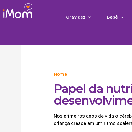
Ir
para
o
Gravidez
Bebê
conteúdo
Home
Papel da nutr
desenvolvime
Nos primeiros anos de vida o cére
criança cresce em um ritmo aceler