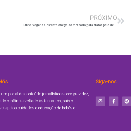
Pró
PRÓXIMO
Linha vegana Gestcare chega ao mercado para tratar pele de gestantes, tentantes e lactantes
Nós
Siga-nos
I
F
P
um portal de conteúdo jornalístico sobre gravidez,
n
a
i
s
c
n
de e infância voltado às tentantes, pais e
t
e
t
eis pelos cuidados e educação de bebês e
a
b
e
g
o
r
r
o
e
a
k
s
m
-
t