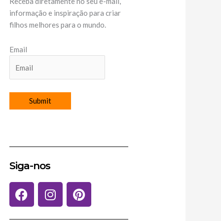
Receba diretamente no seu e-mail,
informação e inspiração para criar
filhos melhores para o mundo.
Email
Siga-nos
F
I
P
a
n
i
c
s
n