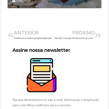
8 Min read
Anterior
Pró
ANTERIOR
PRÓXIMO
Confira as atrações programadas para o Dia das Crianças
Dia das Crianças: 40 ideias de presentes para os pequenos
Assine nossa newsletter
Receba diretamente no seu e-mail, informação e inspiração
para criar filhos melhores para o mundo.