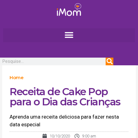
Ir
para
o
conteúdo
Pesquisar
Home
Receita de Cake Pop
para o Dia das Crianças
Aprenda uma receita deliciosa para fazer nesta
data especial
10/10/2020
9:00 am