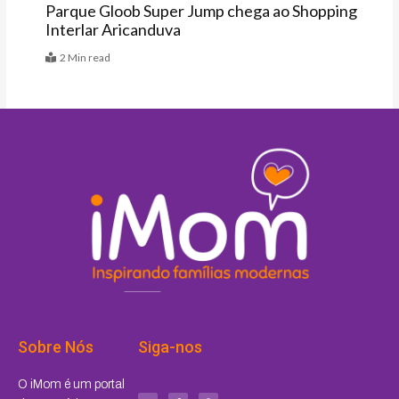
Parque Gloob Super Jump chega ao Shopping
Interlar Aricanduva
2 Min read
Sobre Nós
Siga-nos
I
F
P
O iMom é um portal
n
a
i
s
c
n