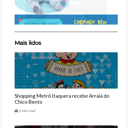
Clique
Clique
Clique
Mais lidos
aqui
aqui
aqui
Agenda
Shopping Metrô Itaquera recebe Arraiá do
Chico Bento
2 Min read