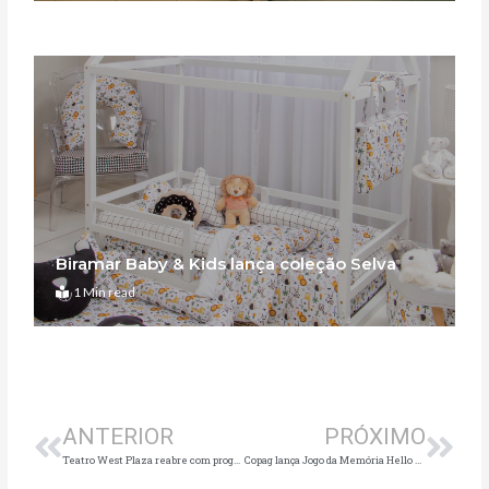
Biramar Baby & Kids lança coleção Selva
1 Min read
Anterior
Pró
ANTERIOR
PRÓXIMO
Teatro West Plaza reabre com programação infantil
Copag lança Jogo da Memória Hello Kitty