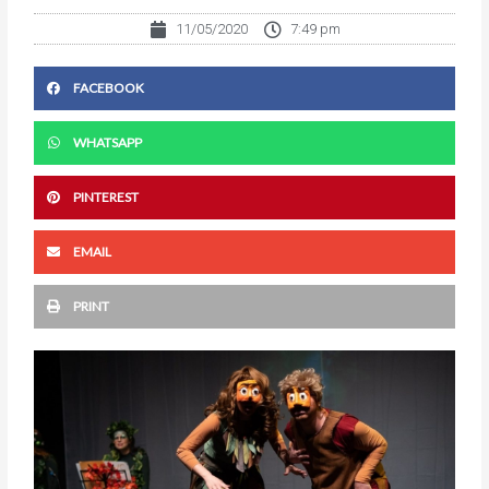
11/05/2020
7:49 pm
FACEBOOK
WHATSAPP
PINTEREST
EMAIL
PRINT