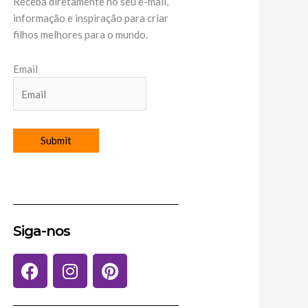
Receba diretamente no seu e-mail,
informação e inspiração para criar
filhos melhores para o mundo.
Email
Siga-nos
F
I
P
a
n
i
c
s
n