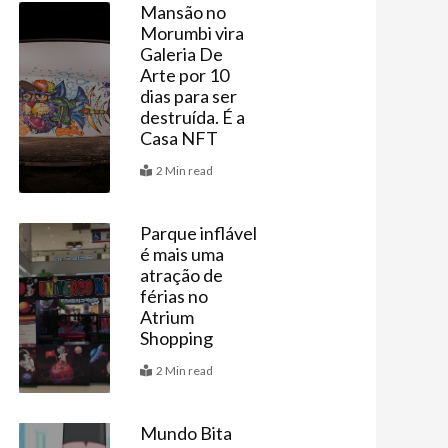
Mansão no
Morumbi vira
Agenda
Galeria De
Arte por 10
dias para ser
destruída. É a
Casa NFT
2 Min read
Parque inflável
é mais uma
Agenda
atração de
férias no
Atrium
Shopping
2 Min read
Mundo Bita