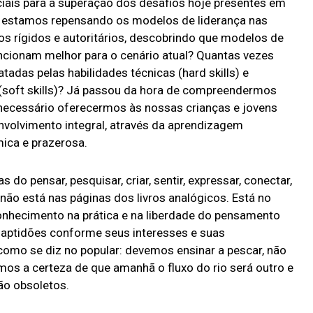
ais para a superação dos desafios hoje presentes em
 estamos repensando os modelos de liderança nas
 rígidos e autoritários, descobrindo que modelos de
uncionam melhor para o cenário atual? Quantas vezes
adas pelas habilidades técnicas (hard skills) e
(soft skills)? Já passou da hora de compreendermos
necessário oferecermos às nossas crianças e jovens
volvimento integral, através da aprendizagem
mica e prazerosa.
do pensar, pesquisar, criar, sentir, expressar, conectar,
 não está nas páginas dos livros analógicos. Está no
onhecimento na prática e na liberdade do pensamento
aptidões conforme seus interesses e suas
omo se diz no popular: devemos ensinar a pescar, não
emos a certeza de que amanhã o fluxo do rio será outro e
ão obsoletos.