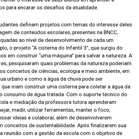
os para encarar os desafios da atualidade.
udantes definam projetos com temas do interesse deles
izagem de conteúdos escolares, presentes na BNCC,
dequadas ao nível de desenvolvimento de cada um.
, o projeto “A cisterna do Infantil 3”, que surgiu do
nos em construir “uma máquina” para salvar a natureza. A
ores, pesquisaram quais problemas da natureza poderiam
sos conceitos de ciências, ecologia e meio ambiente, em
água urbano e como a água da chuva pode ser
 que iriam construir uma cisterna para coletar a água da
do consumo de água tratada. Com o suporte técnico do
cola e mediação da professora tutora aprenderam
jar, medir, utilizar ferramentas, manter o foco,
ressar ideias e colaborar, além de desenvolverem
em conceitos de sustentabilidade. Após finalizarem sua
 reunião com a gestão da escola com o objetivo de