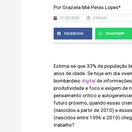
Por Graziela Miê Peres Lopes*
01/03/2023
2:09 pm
FACEBOOK
WHATSAPP
Estima-se que 33% da população bra
anos de idade. Se hoje em dia vi
bombardeio
digital
de informações
produtividade e foco e exigem de n
pensamento crítico e autogerenci
futuro próximo, quando essas cria
(nascidos a partir de 2010) e esse
(nascidos entre 1996 e 2010) che
trabalho?