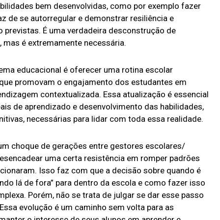
abilidades bem desenvolvidas, como por exemplo fazer
 de se autorregular e demonstrar resiliência e
ão previstas. É uma verdadeira desconstrução de
 mas é extremamente necessária.
tema educacional é oferecer uma rotina escolar
s que promovam o engajamento dos estudantes em
endizagem contextualizada. Essa atualização é essencial
eais de aprendizado e desenvolvimento das habilidades,
tivas, necessárias para lidar com toda essa realidade.
um choque de gerações entre gestores escolares/
desencadear uma certa resistência em romper padrões
ncionaram. Isso faz com que a decisão sobre quando é
ndo lá de fora” para dentro da escola e como fazer isso
plexa. Porém, não se trata de julgar se dar esse passo
 Essa evolução é um caminho sem volta para as
 manter o interesse de seus alunos em aprender e