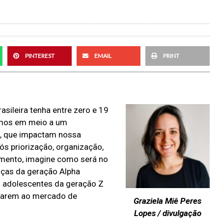
PINTEREST
EMAIL
PRINT
sileira tenha entre zero e 19
vemos em meio a um
, que impactam nossa
ós priorização, organização,
amento, imagine como será no
nças da geração Alpha
s adolescentes da geração Z
garem ao mercado de
Graziela Miê Peres
Lopes / divulgação