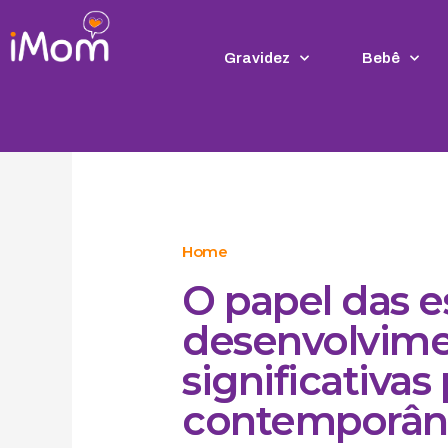
Ir
para
o
Gravidez
Bebê
conteúdo
Home
O papel das e
desenvolvime
significativas
contemporân