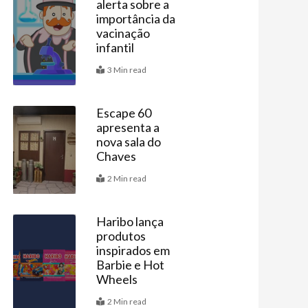
alerta sobre a
Últimas
importância da
vacinação
infantil
3 Min read
Escape 60
apresenta a
Agenda
nova sala do
Chaves
2 Min read
Haribo lança
produtos
Vitrine
inspirados em
Barbie e Hot
Wheels
2 Min read