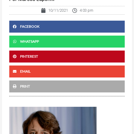
10/11/2021
4:03 pm
FACEBOOK
WHATSAPP
PINTEREST
EMAIL
PRINT