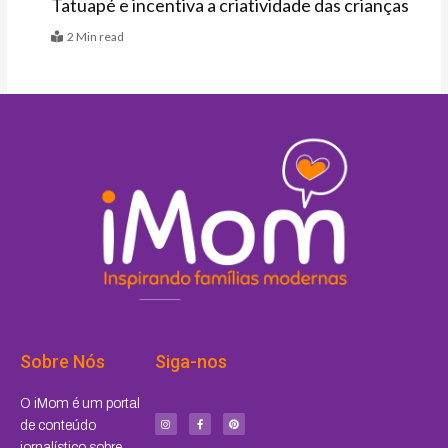
Tatuapé e incentiva a criatividade das crianças
2 Min read
Sobre Nós
Siga-nos
I
F
P
O iMom é um portal
n
a
i
s
c
n
de conteúdo
t
e
t
a
b
e
jornalístico sobre
g
o
r