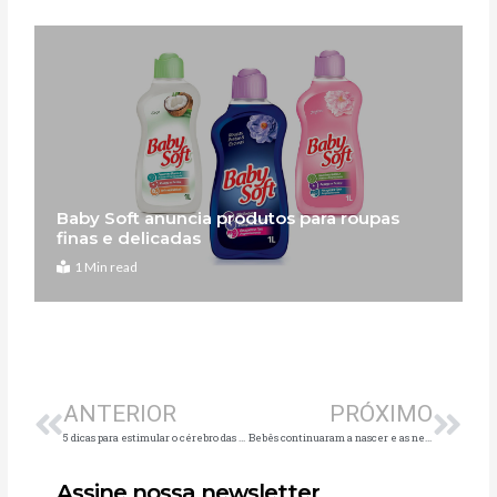
Baby Soft anuncia produtos para roupas
finas e delicadas
1 Min read
Anterior
Pró
ANTERIOR
PRÓXIMO
5 dicas para estimular o cérebro das crianças em casa
Bebês continuaram a nascer e as necessidades precisaram ser supridas, apesar da pandemia
Assine nossa newsletter