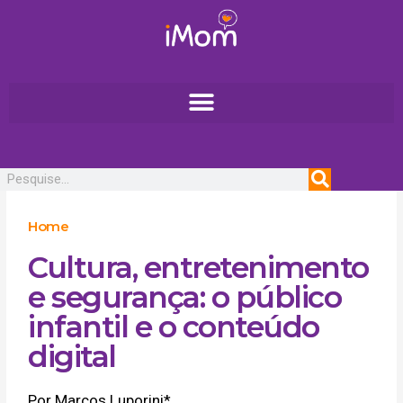
Ir
para
o
conteúdo
Pesquisar
Home
Cultura, entretenimento
e segurança: o público
infantil e o conteúdo
digital
Por Marcos Luporini*