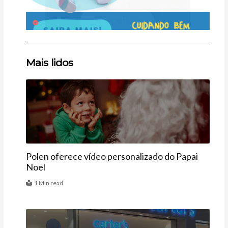
Clique
Clique
Clique
Mais lidos
aqui
aqui
aqui
Últimas
Polen oferece vídeo personalizado do Papai
Noel
1 Min read
Últimas