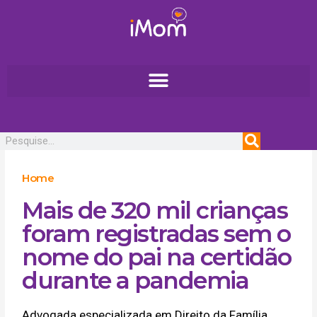
Ir
para
o
conteúdo
Pesquisar
Home
Mais de 320 mil crianças
foram registradas sem o
nome do pai na certidão
durante a pandemia
Advogada especializada em Direito da Família