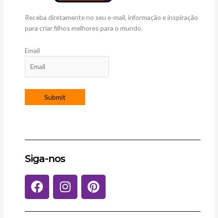
Receba diretamente no seu e-mail, informação e inspiração
para criar filhos melhores para o mundo.
Email
Siga-nos
F
I
P
a
n
i
c
s
n
e
t
t