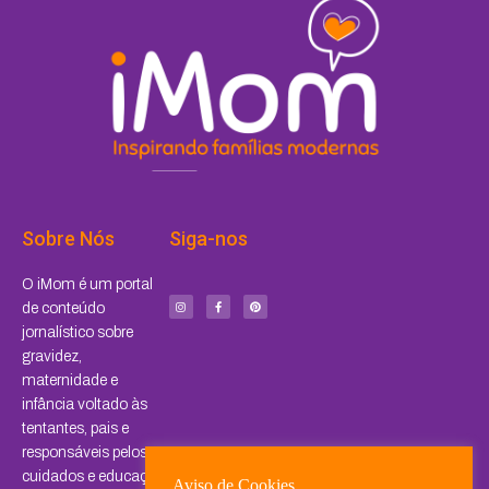
Sobre Nós
Siga-nos
I
F
P
O iMom é um portal
n
a
i
s
c
n
de conteúdo
t
e
t
a
b
e
jornalístico sobre
g
o
r
r
o
e
a
k
s
gravidez,
m
-
t
f
maternidade e
infância voltado às
tentantes, pais e
responsáveis pelos
cuidados e educação
Aviso de Cookies