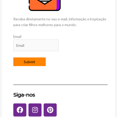
Receba diretamente no seu e-mail, informação e inspiração
para criar filhos melhores para o mundo.
Email
Siga-nos
F
I
P
a
n
i