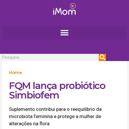
Ir
para
o
conteúdo
Pesquisar
Home
FQM lança probiótico
Simbiofem
Suplemento contribui para o reequilíbrio da
microbiota feminina e protege a mulher de
alterações na flora