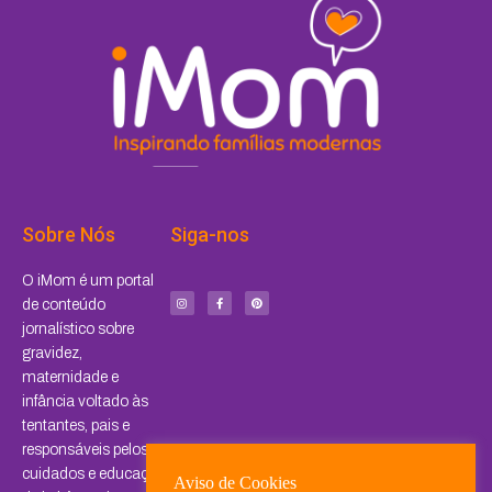
Sobre Nós
Siga-nos
I
F
P
O iMom é um portal
n
a
i
s
c
n
de conteúdo
t
e
t
a
b
e
jornalístico sobre
g
o
r
r
o
e
a
k
s
gravidez,
m
-
t
f
maternidade e
infância voltado às
tentantes, pais e
responsáveis pelos
cuidados e educação
Aviso de Cookies