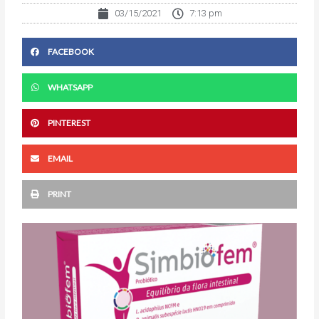
03/15/2021
7:13 pm
FACEBOOK
WHATSAPP
PINTEREST
EMAIL
PRINT