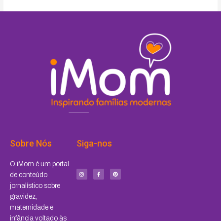
Sobre Nós
Siga-nos
I
F
P
O iMom é um portal
n
a
i
s
c
n
de conteúdo
t
e
t
a
b
e
jornalístico sobre
g
o
r
r
o
e
a
k
s
gravidez,
m
-
t
f
maternidade e
infância voltado às