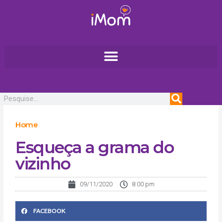
Ir
para
o
conteúdo
Pesquisar
Home
Esqueça a grama do
vizinho
09/11/2020
8:00 pm
FACEBOOK