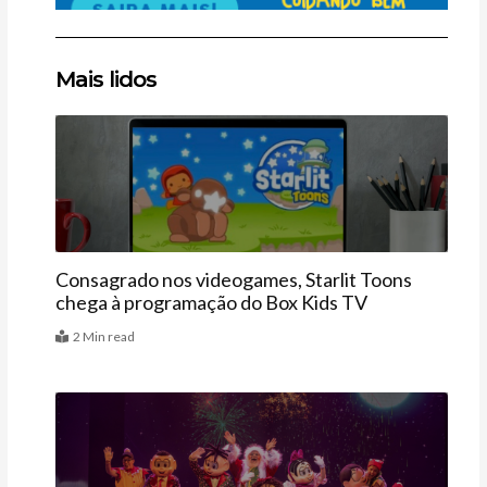
Clique
Clique
Clique
Mais lidos
aqui
aqui
aqui
Últimas
Consagrado nos videogames, Starlit Toons
chega à programação do Box Kids TV
2 Min read
Agenda