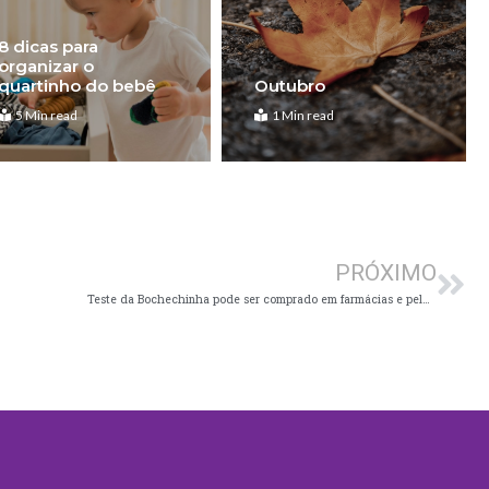
8 dicas para
organizar o
quartinho do bebê
Outubro
5 Min read
1 Min read
Pró
PRÓXIMO
Teste da Bochechinha pode ser comprado em farmácias e pela internet