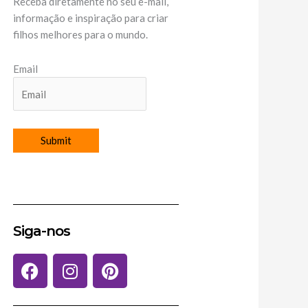
Receba diretamente no seu e-mail,
informação e inspiração para criar
filhos melhores para o mundo.
Email
Siga-nos
F
I
P
a
n
i
c
s
n