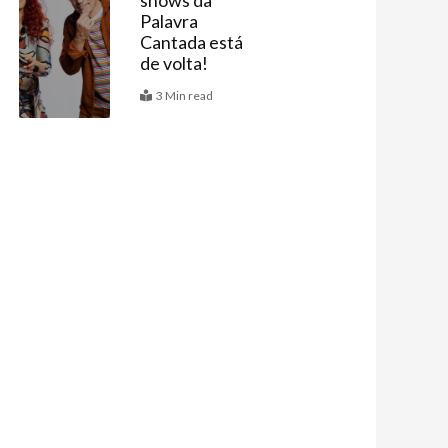
shows da
Agenda
Palavra
Cantada está
de volta!
3 Min read