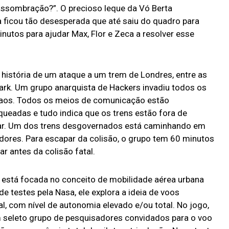
 assombração?”. O precioso leque da Vó Berta
 ficou tão desesperada que até saiu do quadro para
nutos para ajudar Max, Flor e Zeca a resolver esse
história de um ataque a um trem de Londres, entre as
Park. Um grupo anarquista de Hackers invadiu todos os
 caos. Todos os meios de comunicação estão
queadas e tudo indica que os trens estão fora de
rar. Um dos trens desgovernados está caminhando em
dores. Para escapar da colisão, o grupo tem 60 minutos
ar antes da colisão fatal.
a está focada no conceito de mobilidade aérea urbana
de testes pela Nasa, ele explora a ideia de voos
ial, com nível de autonomia elevado e/ou total. No jogo,
m seleto grupo de pesquisadores convidados para o voo