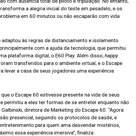
ião com ausência total de piloto e tripulação. No entanto,
ansforma a alegria inicial do teste em pesadelo, e os
 problema em 60 minutos ou não escaparão com vida
 adaptou às regras de distanciamento e isolamento
rincipalmente com a ajuda da tecnologia, que permitiu
a plataforma digital, o E60 Play. Além disso,
happy
ram transferidos para o ambiente virtual, e o Escape
a levar a casa de seus jogadores uma experiência
que o Escape 60 estivesse presente na vida de seus
 permitiu a eles ter formas de se entreter enquanto não
 Galbinski, diretora de Marketing do Escape 60. “Agora
são presencial, seguindo os protocolos de saúde, e
 entretenimento para quem ama desvendar mistérios,
ximo essa experiência imersiva”, finaliza.