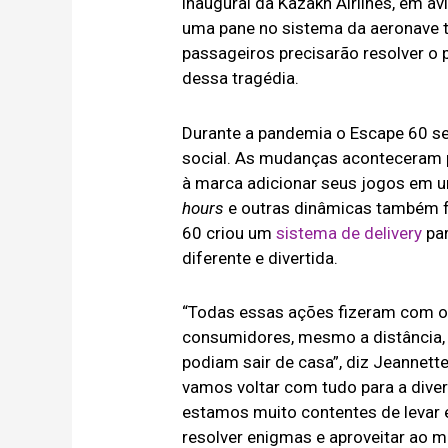
inaugural da Kazakh Airlines, em av
uma pane no sistema da aeronave tr
passageiros precisarão resolver o
dessa tragédia.
Durante a pandemia o Escape 60 se
social. As mudanças aconteceram p
à marca adicionar seus jogos em um
hours
e outras dinâmicas também fo
60 criou um
sistema de delivery
par
diferente e divertida.
“Todas essas ações fizeram com o 
consumidores, mesmo a distância, e
podiam sair de casa”, diz Jeannette
vamos voltar com tudo para a diver
estamos muito contentes de levar
resolver enigmas e aproveitar ao má