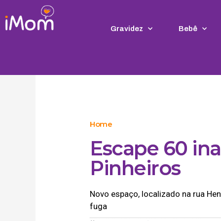
Ir
para
o
Gravidez
Bebê
conteúdo
Home
Escape 60 in
Pinheiros
Novo espaço, localizado na rua He
fuga