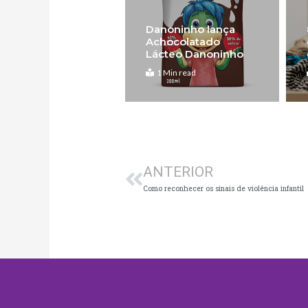
Danoninho lança
Achocolatado
Lácteo Danoninho
1 Min read
Anterior
ANTERIOR
Como reconhecer os sinais de violência infantil