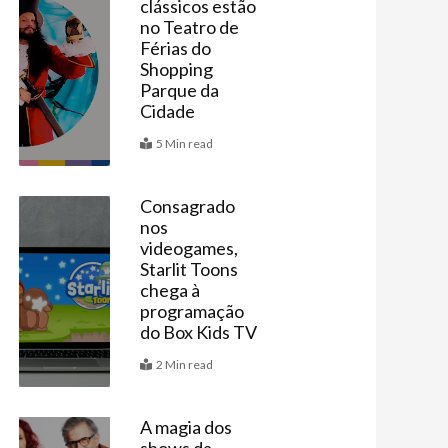
clássicos estão
Agenda
no Teatro de
Férias do
Shopping
Parque da
Cidade
5 Min read
Consagrado
nos
Últimas
videogames,
Starlit Toons
chega à
programação
do Box Kids TV
2 Min read
A magia dos