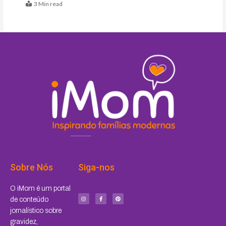
3 Min read
Sobre Nós
Siga-nos
I
F
P
O iMom é um portal
n
a
i
s
c
n
de conteúdo
t
e
t
a
b
e
jornalístico sobre
g
o
r
r
o
e
a
k
s
gravidez,
m
-
t