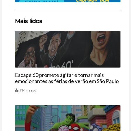
Clique
Clique
Clique
Mais lidos
aqui
aqui
aqui
Agenda
Escape 60 promete agitar e tornar mais
emocionantes as férias de verão em São Paulo
7 Min read
Últimas