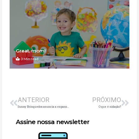
Great, mom!
3 Min read
Anterior
Pró
ANTERIOR
PRÓXIMO
Sunny Brinquedos anuncia a expansão da linha Go Glam
O que é nidação?
Assine nossa newsletter