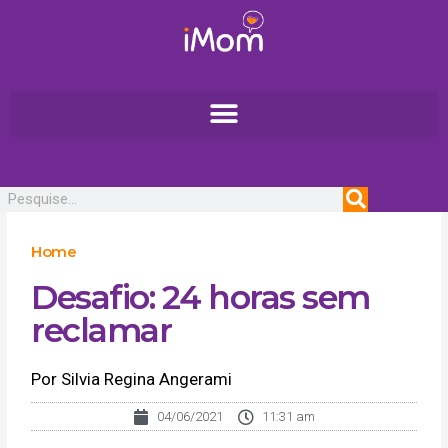
Ir
para
o
conteúdo
Pesquisar
Home
Desafio: 24 horas sem
reclamar
Por Silvia Regina Angerami
04/06/2021
11:31 am