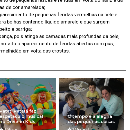
as de cor amarelada;
aparecimento de pequenas feridas vermelhas na pele e
ra bolhas contendo líquido amarelo e que surgem
eito e barriga;
oença, pois atinge as camadas mais profundas da pele,
o notado o aparecimento de feridas abertas com pus,
rmelhidão em volta das crostas.
Patati Patatá faz
espetáculo musical
O tempo e a alegria
no Drive-in Kids
das pequenas coisas
1 Min read
3 Min read