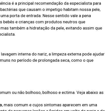
ência é a principal recomendação da especialista para
 bactérias que causam o impetigo habitam nossa pele,
r uma porta de entrada. Nesse sentido vale a pena
dos bebês e crianças com produtos neutros que
mas também a hidratação da pele, evitando assim que
cialista.
lavagem interna do nariz, a limpeza externa pode ajudar
omuns no período de prolongada seca, como o que
comum ou não bolhoso, bolhoso e ectima. Veja abaixo as
o
, mais comum e cujos sintomas aparecem em uma
to de pequenas lesões e feridas em volta do nariz e da