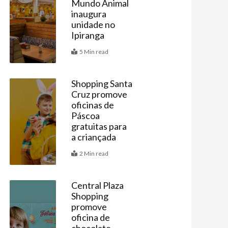
Mundo Animal
inaugura
unidade no
Ipiranga
5 Min read
Shopping Santa
Cruz promove
Agenda
oficinas de
Páscoa
gratuitas para
a criançada
2 Min read
Central Plaza
Shopping
Agenda
promove
oficina de