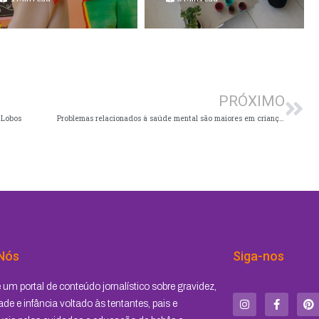
Pró
PRÓXIMO
 Lobos
Problemas relacionados à saúde mental são maiores em crianças vulneráveis
Nós
Siga-nos
I
F
P
um portal de conteúdo jornalístico sobre gravidez,
n
a
i
s
c
n
de e infância voltado às tentantes, pais e
t
e
t