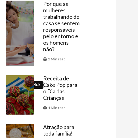
Por que as
mulheres
Agenda
trabalhando de
casa se sentem
responsáveis
pelo entorno e
os homens
não?
2 Min read
Receita de
Cake Pop para
Datas Especiais
o Dia das
Crianças
1 Min read
Atração para
toda família!
Últimas