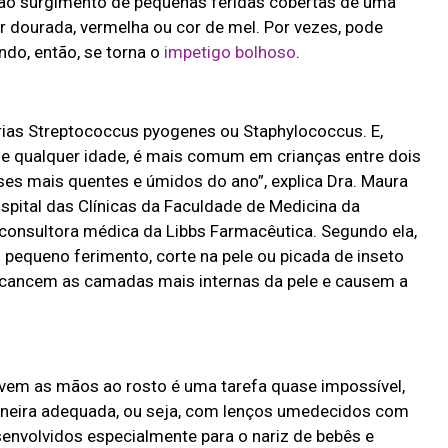
a ao surgimento de pequenas feridas cobertas de uma
r dourada, vermelha ou cor de mel. Por vezes, pode
do, então, se torna o
impetigo bolhoso
.
rias Streptococcus pyogenes ou Staphylococcus. E,
 qualquer idade, é mais comum em crianças entre dois
ses mais quentes e úmidos do ano”, explica Dra. Maura
ospital das Clínicas da Faculdade de Medicina da
 consultora médica da Libbs Farmacêutica. Segundo ela,
m pequeno ferimento, corte na pele ou picada de inseto
lcancem as camadas mais internas da pele e causem a
evem as mãos ao rosto é uma tarefa quase impossível,
maneira adequada, ou seja, com lenços umedecidos com
esenvolvidos especialmente para o nariz de bebês e