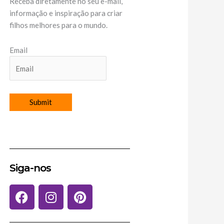
Receba diretamente no seu e-mail,
informação e inspiração para criar
filhos melhores para o mundo.
Email
Siga-nos
F
I
P
a
n
i
c
s
n