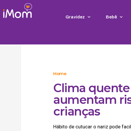
Ir
para
o
Gravidez
Bebê
conteúdo
Home
Clima quente
aumentam ris
crianças
Hábito de cutucar o nariz pode fa