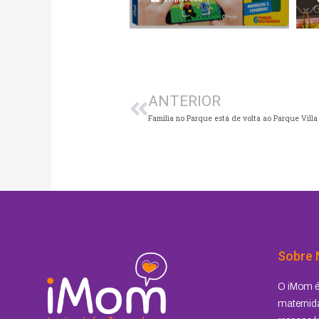
Anterior
ANTERIOR
Família no Parque está de volta ao Parque Villa
Sobre 
O iMom é 
maternida