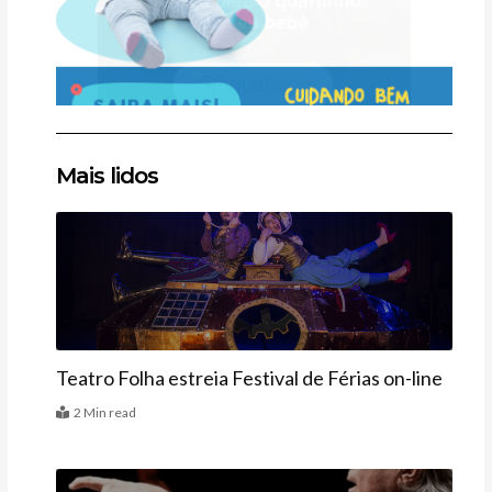
Clique
Clique
Clique
Mais lidos
aqui
aqui
aqui
Agenda
Teatro Folha estreia Festival de Férias on-line
2 Min read