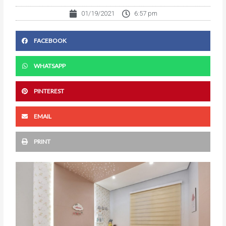
01/19/2021
6:57 pm
FACEBOOK
WHATSAPP
PINTEREST
EMAIL
PRINT