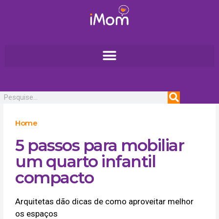
Ir
para
o
conteúdo
Pesquisar
Home
5 passos para mobiliar
um quarto infantil
compacto
Arquitetas dão dicas de como aproveitar melhor
os espaços