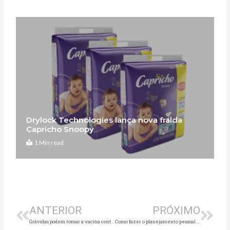
Drylock Technologies lança nova fralda
Capricho Snoopy
1 Min read
Anterior
Pró
ANTERIOR
PRÓXIMO
Grávidas podem tomar a vacina contra a Covid-19?
Como fazer o planejamento pessoal para 2021