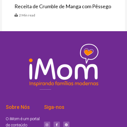
Receita de Crumble de Manga com Pêssego
2 Min read
Sobre Nós
Siga-nos
I
F
P
O iMom é um portal
n
a
i
s
c
n
de conteúdo
t
e
t