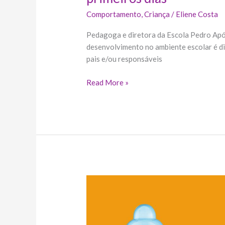
Comportamento
,
Criança
/
Eliene Costa
Pedagoga e diretora da Escola Pedro Após
desenvolvimento no ambiente escolar é di
pais e/ou responsáveis
Read More »
MAM
Baby
destaca
três