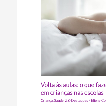
para
evitar
infecções
virais
em
crianças
nas
escolas
Volta às aulas: o que faz
em crianças nas escolas
Criança
,
Saúde
,
ZZ-Destaques
/
Eliene Co