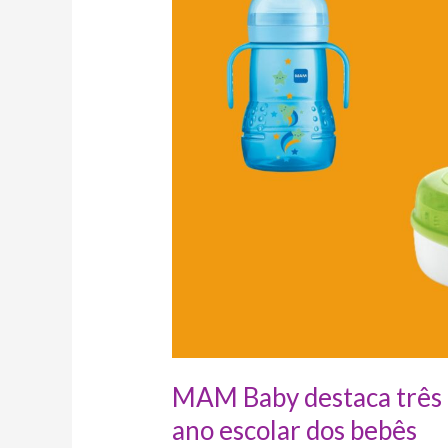
itens
essenciais
para
o
início
do
ano
escolar
dos
bebês
MAM Baby destaca três it
ano escolar dos bebês