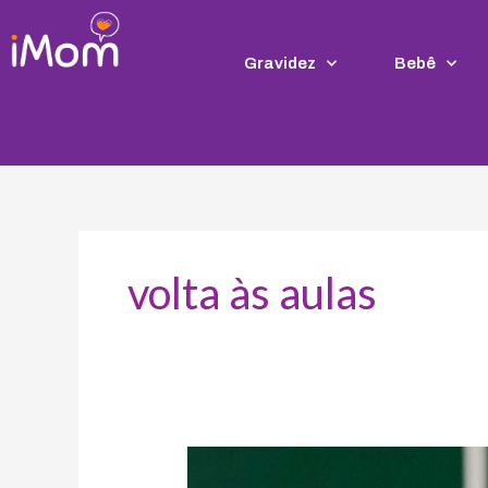
Ir
para
o
Gravidez
Bebê
conteúdo
volta às aulas
Volta
às