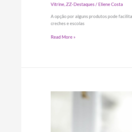
Vitrine
,
ZZ-Destaques
/
Eliene Costa
A opção por alguns produtos pode facilita
creches e escolas
Read More »
Volta
às
aulas:
o
que
fazer