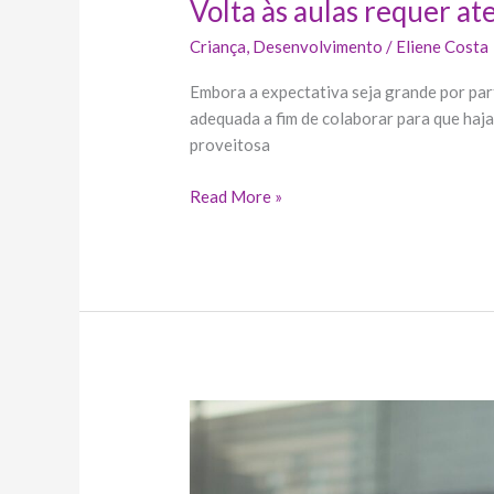
Volta às aulas requer a
Criança
,
Desenvolvimento
/
Eliene Costa
Embora a expectativa seja grande por part
adequada a fim de colaborar para que haja
proveitosa
Read More »
Sete
dicas
para
ajudar