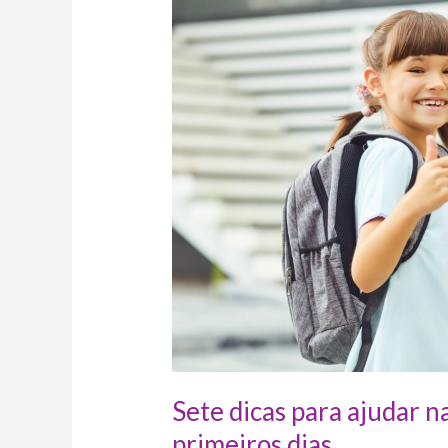
na
adaptação
das
crianças
nos
primeiros
dias
Sete dicas para ajudar n
primeiros dias